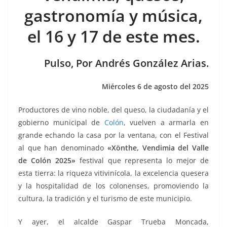
b
A
n
a
ar
gastronomía y música,
o
p
g
m
tir
el 16 y 17 de este mes.
o
p
er
k
Pulso, Por Andrés González Arias.
Miércoles 6 de agosto del 2025
Productores de vino noble, del queso, la ciudadanía y el
gobierno municipal de
Colón
, vuelven a armarla en
grande echando la casa por la ventana, con el Festival
al que han denominado
«Xönthe, Vendimia del Valle
de Colón 2025»
festival que representa lo mejor de
esta tierra: la riqueza vitivinícola, la excelencia quesera
y la hospitalidad de los colonenses, promoviendo la
cultura, la tradición y el turismo de este municipio.
Y ayer, el alcalde Gaspar Trueba Moncada,