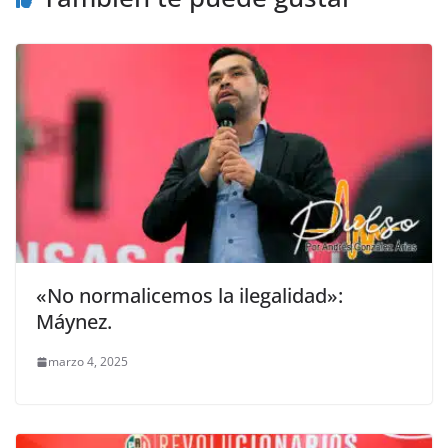
k
«No normalicemos la ilegalidad»:
Máynez.
marzo 4, 2025