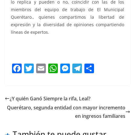
lo replica y pueden o no, coincidir con las de los
miembros del equipo de trabajo de El Municipal
Querétaro., quienes compartimos la libertad de
expresión y la diversidad de opiniones compartiendo
líneas de expertos.
Xönthe, Xönthe, Xönthe, Xönthe, Xönthe, Xönthe,
Xönthe
F
T
E
W
M
T
C
a
w
m
h
e
el
o
c
itt
ai
at
ss
e
m
e
er
l
s
e
gr
p
¿Y quién Ganó Siempre la rifa, Leal?
b
A
n
a
ar
Querétaro, segunda entidad con mayor incremento
o
p
g
m
tir
en ingresos familiares
o
p
er
También te puede gustar