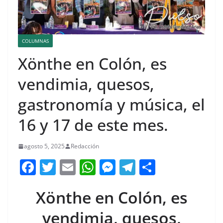
COLUMNAS
Xönthe en Colón, es
vendimia, quesos,
gastronomía y música, el
16 y 17 de este mes.
agosto 5, 2025
Redacción
F
T
E
W
M
T
C
a
w
m
h
e
el
o
Xönthe en Colón, es
c
itt
ai
at
ss
e
m
e
er
l
s
e
gr
p
vendimia, quesos,