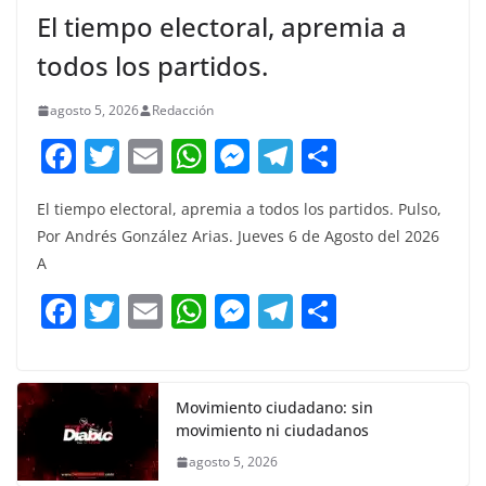
El tiempo electoral, apremia a
todos los partidos.
agosto 5, 2026
Redacción
F
T
E
W
M
T
C
a
w
m
h
e
el
o
El tiempo electoral, apremia a todos los partidos. Pulso,
c
itt
ai
at
ss
e
m
Por Andrés González Arias. Jueves 6 de Agosto del 2026
e
er
l
s
e
gr
p
A
b
A
n
a
ar
F
T
E
W
M
T
C
o
p
g
m
tir
a
w
m
h
e
el
o
o
p
er
c
itt
ai
at
ss
e
m
k
e
er
l
s
e
gr
p
Movimiento ciudadano: sin
movimiento ni ciudadanos
b
A
n
a
ar
agosto 5, 2026
o
p
g
m
tir