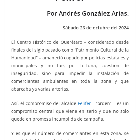
o
p
g
m
tir
o
p
er
Por Andrés González Arias.
k
Sábado 26 de octubre del 2024
El Centro Histórico de Querétaro – considerado desde
finales del siglo pasado como “Patrimonio Cultural de la
Humanidad” – amaneció copado por policías estatales y
municipales y no fue, por fortuna, cuestión de
inseguridad, sino para impedir la instalación de
comerciantes ambulantes en toda la zona y que
abarcaba ya varias arterias.
Así, el compromiso del alcalde
Felifer
– “orden” – es un
compromiso central que viene en serio y que no solo
quede en promesa incumplida de campaña.
Y es que el número de comerciantes en esta zona, se