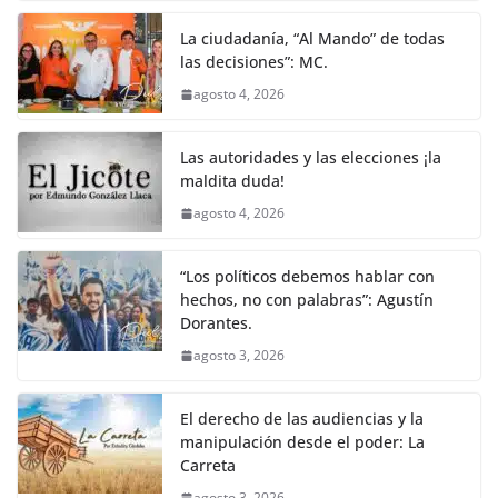
o
p
er
La ciudadanía, “Al Mando” de todas
k
las decisiones”: MC.
agosto 4, 2026
Las autoridades y las elecciones ¡la
maldita duda!
agosto 4, 2026
“Los políticos debemos hablar con
hechos, no con palabras”: Agustín
Dorantes.
agosto 3, 2026
El derecho de las audiencias y la
manipulación desde el poder: La
Carreta
agosto 3, 2026