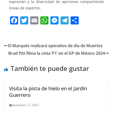
expresión y la diversidad de opiniones compartiendo
líneas de expertos.
F
T
E
W
M
T
C
a
w
m
h
e
el
o
c
itt
ai
at
ss
e
m
e
er
l
s
e
gr
p
El Marqués realizará operativo de día de Muertos
b
A
n
a
ar
Brad Pitt filma la cinta ‘F1’ en el GP de México 2024
o
p
g
m
tir
o
p
er
También te puede gustar
k
Visita la pista de hielo en el Jardín
Guerrero
diciembre 17, 2021