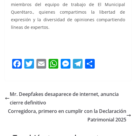
miembros del equipo de trabajo de El Municipal
Querétaro., quienes compartimos la libertad de
expresión y la diversidad de opiniones compartiendo
líneas de expertos.
Torpes, Torpes, Torpes, Torpes, Torpes, Torpes, Torpes,
Torpes
F
T
E
W
M
T
C
a
w
m
h
e
el
o
c
itt
ai
at
ss
e
m
e
er
l
s
e
gr
p
Mr. Deepfakes desaparece de internet, anuncia
b
A
n
a
ar
cierre definitivo
o
p
g
m
tir
Corregidora, primero en cumplir con la Declaración
o
p
er
Patrimonial 2025
k