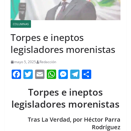
COLUMNAS
Torpes e ineptos
legisladores morenistas
mayo 5, 2025
Redacción
F
T
E
W
M
T
C
a
w
m
h
e
el
o
Torpes e ineptos
c
itt
ai
at
ss
e
m
e
er
l
s
e
gr
p
legisladores morenistas
b
A
n
a
ar
o
p
g
m
tir
Tras La Verdad, por Héctor Parra
Rodríguez
o
p
er