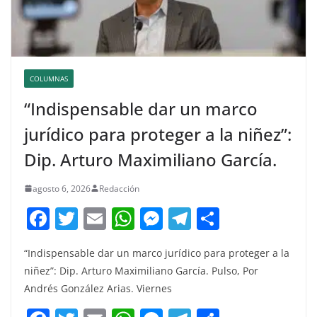
COLUMNAS
“Indispensable dar un marco
jurídico para proteger a la niñez”:
Dip. Arturo Maximiliano García.
agosto 6, 2026
Redacción
F
T
E
W
M
T
C
a
w
m
h
e
el
o
“Indispensable dar un marco jurídico para proteger a la
c
itt
ai
at
ss
e
m
niñez”: Dip. Arturo Maximiliano García. Pulso, Por
e
er
l
s
e
gr
p
Andrés González Arias. Viernes
b
A
n
a
ar