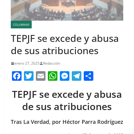
COLUMNAS
TEPJF se excede y abusa
de sus atribuciones
enero 27, 2025
Redacción
F
T
E
W
M
T
C
a
w
m
h
e
el
o
TEPJF se excede y abusa
c
itt
ai
at
ss
e
m
e
er
l
s
e
gr
p
de sus atribuciones
b
A
n
a
ar
o
p
g
m
tir
Tras La Verdad, por Héctor Parra Rodríguez
o
p
er