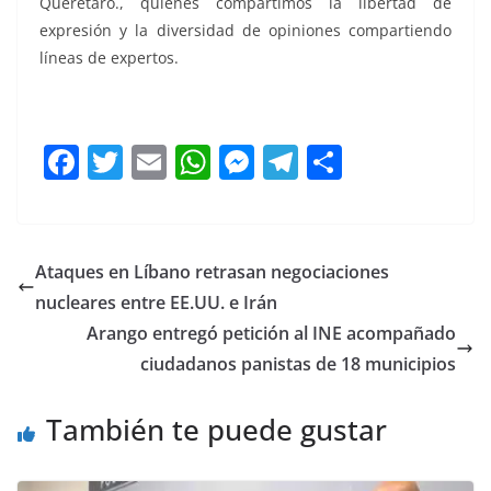
Querétaro., quienes compartimos la libertad de
expresión y la diversidad de opiniones compartiendo
líneas de expertos.
claudista, claudista, claudista, claudista, claudista,
F
T
E
W
M
T
C
a
w
m
h
e
el
o
c
itt
ai
at
ss
e
m
e
er
l
s
e
gr
p
Ataques en Líbano retrasan negociaciones
b
A
n
a
ar
nucleares entre EE.UU. e Irán
o
p
g
m
tir
Arango entregó petición al INE acompañado
o
p
er
ciudadanos panistas de 18 municipios
k
También te puede gustar