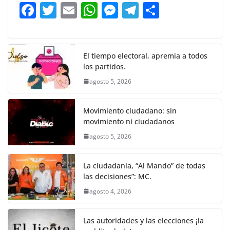
b
A
n
a
ar
F
T
E
W
M
T
C
o
p
g
m
tir
a
w
m
h
e
el
o
o
p
er
c
itt
ai
at
ss
e
m
k
e
er
l
s
e
gr
p
El tiempo electoral, apremia a todos
los partidos.
b
A
n
a
ar
agosto 5, 2026
o
p
g
m
tir
o
p
er
Movimiento ciudadano: sin
k
movimiento ni ciudadanos
agosto 5, 2026
La ciudadanía, “Al Mando” de todas
las decisiones”: MC.
agosto 4, 2026
Las autoridades y las elecciones ¡la