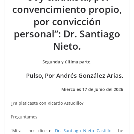
e
er
l
s
e
gr
p
convencimiento propio,
b
A
n
a
ar
por convicción
o
p
g
m
tir
personal”: Dr. Santiago
o
p
er
k
Nieto.
Segunda y última parte.
Pulso, Por Andrés González Arias.
Miércoles 17 de Junio del 2026
¿Ya platicaste con Ricardo Astudillo?
Preguntamos.
“Mira – nos dice el
Dr. Santiago Nieto Castillo
– he