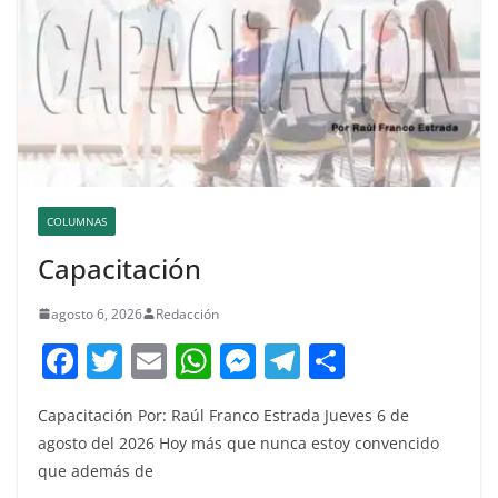
COLUMNAS
Capacitación
agosto 6, 2026
Redacción
F
T
E
W
M
T
C
a
w
m
h
e
el
o
Capacitación Por: Raúl Franco Estrada Jueves 6 de
c
itt
ai
at
ss
e
m
agosto del 2026 Hoy más que nunca estoy convencido
e
er
l
s
e
gr
p
que además de