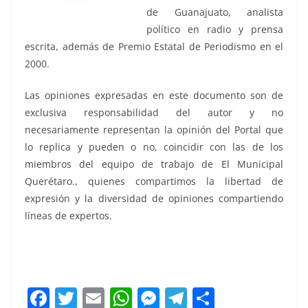
de Guanajuato, analista
político en radio y prensa
escrita, además de Premio Estatal de Periodismo en el
2000.
Las opiniones expresadas en este documento son de
exclusiva responsabilidad del autor y no
necesariamente representan la opinión del Portal que
lo replica y pueden o no, coincidir con las de los
miembros del equipo de trabajo de El Municipal
Querétaro., quienes compartimos la libertad de
expresión y la diversidad de opiniones compartiendo
líneas de expertos.
Serviré a, Serviré a , Serviré a , Serviré a , Serviré a ,
Serviré a , Serviré a , Serviré a
F
T
E
W
M
T
C