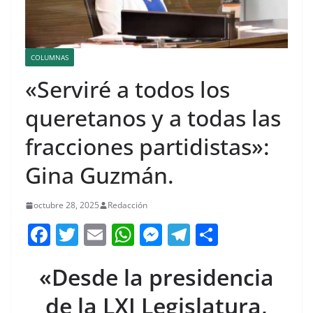
COLUMNAS
«Serviré a todos los
queretanos y a todas las
fracciones partidistas»:
Gina Guzmán.
octubre 28, 2025
Redacción
F
T
E
W
M
T
C
a
w
m
h
e
el
o
«Desde la presidencia
c
itt
ai
at
ss
e
m
e
er
l
s
e
gr
p
de la LXI Legislatura,