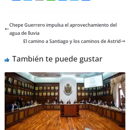
a
w
m
h
e
el
o
c
itt
ai
at
ss
e
m
e
er
l
s
e
gr
p
Chepe Guerrero impulsa el aprovechamiento del
b
A
n
a
ar
agua de lluvia
o
p
g
m
tir
El camino a Santiago y los caminos de Astrid
o
p
er
También te puede gustar
k