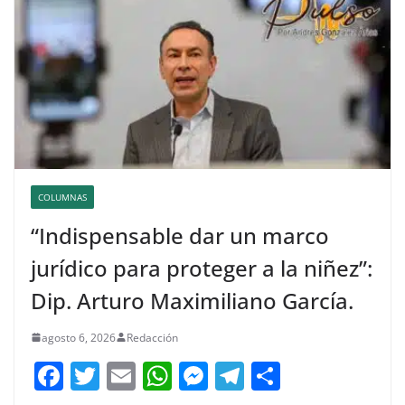
COLUMNAS
“Indispensable dar un marco
jurídico para proteger a la niñez”:
Dip. Arturo Maximiliano García.
agosto 6, 2026
Redacción
F
T
E
W
M
T
C
a
w
m
h
e
el
o