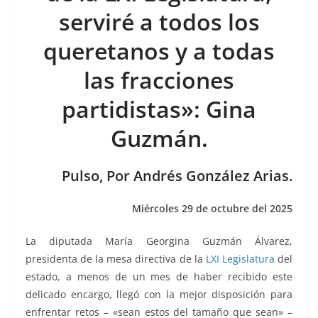
b
A
n
a
ar
serviré a todos los
o
p
g
m
tir
queretanos y a todas
o
p
er
k
las fracciones
partidistas»: Gina
Guzmán.
Pulso, Por Andrés González Arias.
Miércoles 29 de octubre del 2025
La diputada María Georgina Guzmán Álvarez,
presidenta de la mesa directiva de la
LXI Legislatura
del
estado, a menos de un mes de haber recibido este
delicado encargo, llegó con la mejor disposición para
enfrentar retos – «sean estos del tamaño que sean» –