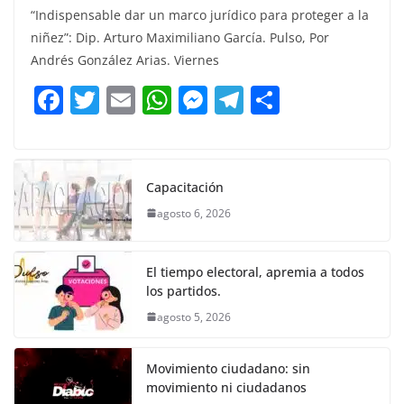
“Indispensable dar un marco jurídico para proteger a la
c
itt
ai
at
ss
e
m
niñez”: Dip. Arturo Maximiliano García. Pulso, Por
e
er
l
s
e
gr
p
Andrés González Arias. Viernes
b
A
n
a
ar
F
T
E
W
M
T
C
o
p
g
m
tir
a
w
m
h
e
el
o
o
p
er
c
itt
ai
at
ss
e
m
k
e
er
l
s
e
gr
p
Capacitación
b
A
n
a
ar
agosto 6, 2026
o
p
g
m
tir
o
p
er
El tiempo electoral, apremia a todos
k
los partidos.
agosto 5, 2026
Movimiento ciudadano: sin
movimiento ni ciudadanos