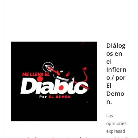
Diálog
os en
el
Infiern
o / por
El
Demo
n.
Las
opiniones
expresad