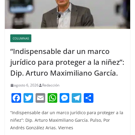
COLUMNAS
“Indispensable dar un marco
jurídico para proteger a la niñez”:
Dip. Arturo Maximiliano García.
agosto 6, 2026
Redacción
F
T
E
W
M
T
C
a
w
m
h
e
el
o
“Indispensable dar un marco jurídico para proteger a la
c
itt
ai
at
ss
e
m
niñez”: Dip. Arturo Maximiliano García. Pulso, Por
e
er
l
s
e
gr
p
Andrés González Arias. Viernes