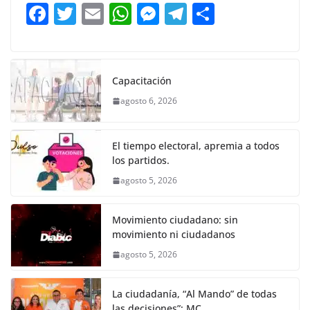
b
A
n
a
ar
F
T
E
W
M
T
C
o
p
g
m
tir
a
w
m
h
e
el
o
o
p
er
c
itt
ai
at
ss
e
m
k
e
er
l
s
e
gr
p
Capacitación
b
A
n
a
ar
agosto 6, 2026
o
p
g
m
tir
o
p
er
El tiempo electoral, apremia a todos
k
los partidos.
agosto 5, 2026
Movimiento ciudadano: sin
movimiento ni ciudadanos
agosto 5, 2026
La ciudadanía, “Al Mando” de todas
las decisiones”: MC.