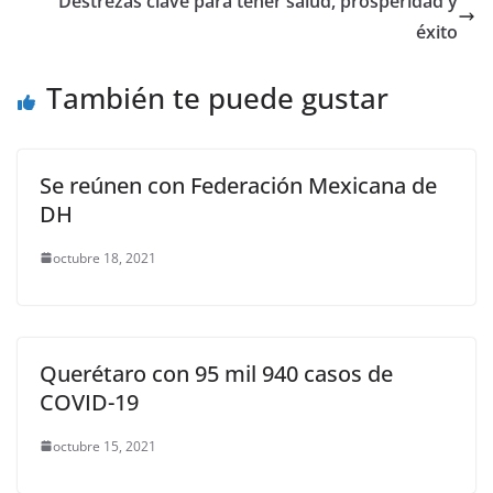
Destrezas clave para tener salud, prosperidad y
o
p
g
m
tir
éxito
o
p
er
También te puede gustar
k
Se reúnen con Federación Mexicana de
DH
octubre 18, 2021
Querétaro con 95 mil 940 casos de
COVID-19
octubre 15, 2021