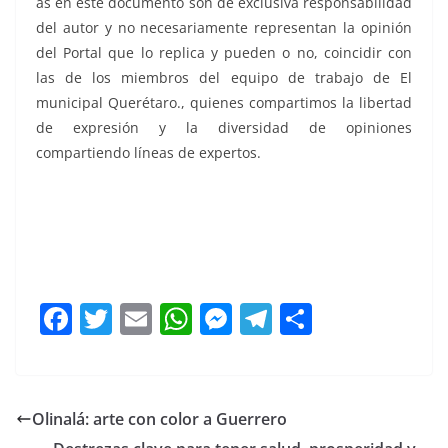
as en este documento son de exclusiva responsabilidad
del autor y no necesariamente representan la opinión
del Portal que lo replica y pueden o no, coincidir con
las de los miembros del equipo de trabajo de El
municipal Querétaro., quienes compartimos la libertad
de expresión y la diversidad de opiniones
compartiendo líneas de expertos.
Nieto pone, Nieto pone, Nieto pone, Nieto pone, Nieto
pone,
F
T
E
W
M
T
C
a
w
m
h
e
el
o
c
itt
ai
at
ss
e
m
e
er
l
s
e
gr
p
Olinalá: arte con color a Guerrero
b
A
n
a
ar