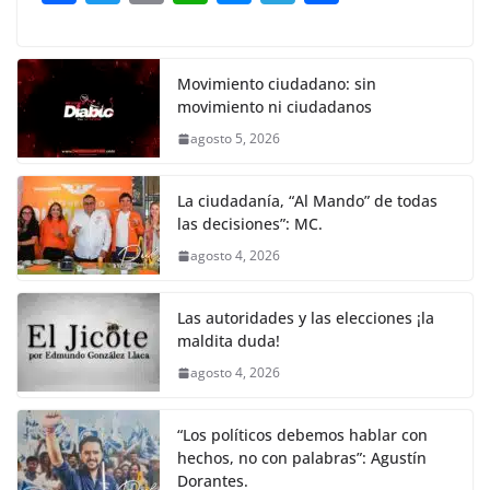
o
p
g
m
tir
a
w
m
h
e
el
o
o
p
er
c
itt
ai
at
ss
e
m
k
e
er
l
s
e
gr
p
Movimiento ciudadano: sin
movimiento ni ciudadanos
b
A
n
a
ar
agosto 5, 2026
o
p
g
m
tir
o
p
er
La ciudadanía, “Al Mando” de todas
k
las decisiones”: MC.
agosto 4, 2026
Las autoridades y las elecciones ¡la
maldita duda!
agosto 4, 2026
“Los políticos debemos hablar con
hechos, no con palabras”: Agustín
Dorantes.