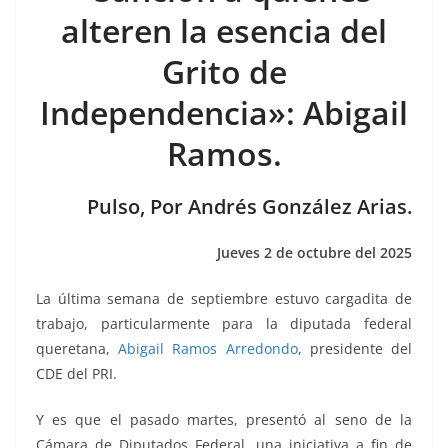
e
er
l
s
e
gr
p
alteren la esencia del
b
A
n
a
ar
Grito de
o
p
g
m
tir
Independencia»: Abigail
o
p
er
k
Ramos.
Pulso, Por Andrés González Arias.
Jueves 2 de octubre del 2025
La última semana de septiembre estuvo cargadita de
trabajo, particularmente para la diputada federal
queretana,
Abigail Ramos Arredondo
, presidente del
CDE del PRI.
Y es que el pasado martes, presentó al seno de la
Cámara de Diputados Federal, una iniciativa a fin de