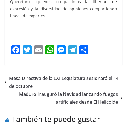
Querétaro., quienes compartimos la libertad de
expresión y la diversidad de opiniones compartiendo
líneas de expertos.
a quienes, a quienes, a quienes, a quienes, a quienes,
a quienes
F
T
E
W
M
T
C
a
w
m
h
e
el
o
c
itt
ai
at
ss
e
m
e
er
l
s
e
gr
p
Mesa Directiva de la LXI Legislatura sesionará el 14
b
A
n
a
ar
de octubre
o
p
g
m
tir
Maduro inauguró la Navidad lanzando fuegos
o
p
er
artificiales desde El Helicoide
k
También te puede gustar