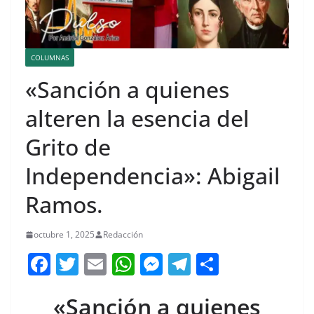
COLUMNAS
«Sanción a quienes
alteren la esencia del
Grito de
Independencia»: Abigail
Ramos.
octubre 1, 2025
Redacción
F
T
E
W
M
T
C
a
w
m
h
e
el
o
«Sanción a quienes
c
itt
ai
at
ss
e
m