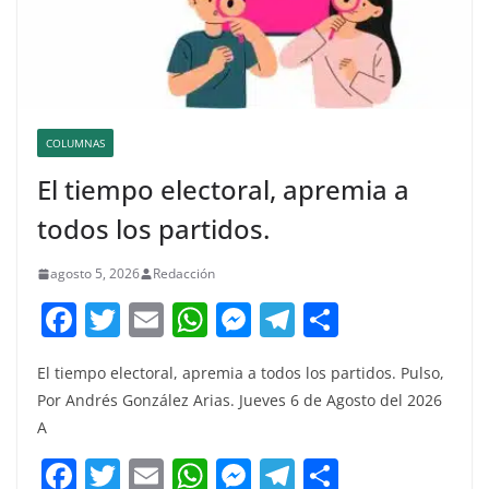
COLUMNAS
El tiempo electoral, apremia a
todos los partidos.
agosto 5, 2026
Redacción
F
T
E
W
M
T
C
a
w
m
h
e
el
o
El tiempo electoral, apremia a todos los partidos. Pulso,
c
itt
ai
at
ss
e
m
Por Andrés González Arias. Jueves 6 de Agosto del 2026
e
er
l
s
e
gr
p
A
b
A
n
a
ar
F
T
E
W
M
T
C