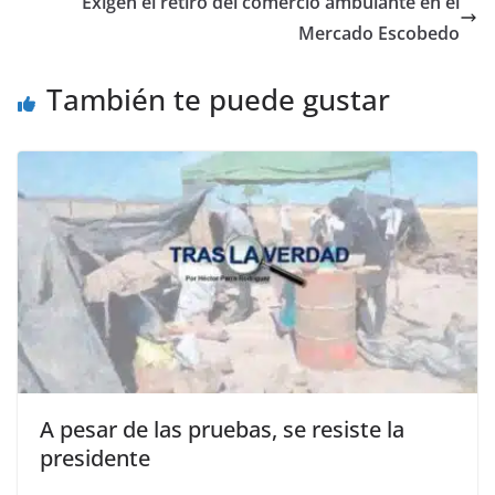
Exigen el retiro del comercio ambulante en el
o
p
g
m
tir
Mercado Escobedo
o
p
er
También te puede gustar
k
A pesar de las pruebas, se resiste la
presidente