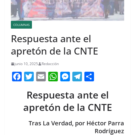
COLUMNAS
Respuesta ante el
apretón de la CNTE
junio 10, 2025
Redacción
F
T
E
W
M
T
C
a
w
m
h
e
el
o
Respuesta ante el
c
itt
ai
at
ss
e
m
e
er
l
s
e
gr
p
apretón de la CNTE
b
A
n
a
ar
o
p
g
m
tir
Tras La Verdad, por Héctor Parra
Rodríguez
o
p
er