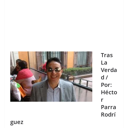
Tras
La
Verda
d /
Por:
Hécto
r
Parra
Rodrí
guez