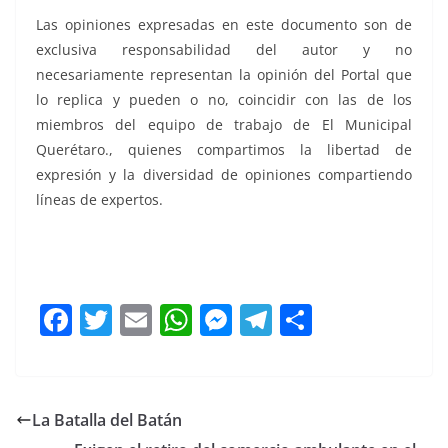
Las opiniones expresadas en este documento son de
exclusiva responsabilidad del autor y no
necesariamente representan la opinión del Portal que
lo replica y pueden o no, coincidir con las de los
miembros del equipo de trabajo de El Municipal
Querétaro., quienes compartimos la libertad de
expresión y la diversidad de opiniones compartiendo
líneas de expertos.
ante el, ante el, ante el, ante el, ante el, ante el, ante el,
ante el, ante el, ante el
F
T
E
W
M
T
C
a
w
m
h
e
el
o
c
itt
ai
at
ss
e
m
e
er
l
s
e
gr
p
La Batalla del Batán
b
A
n
a
ar