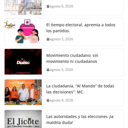
b
A
n
a
ar
agosto 6, 2026
o
p
g
m
tir
o
p
er
El tiempo electoral, apremia a todos
k
los partidos.
agosto 5, 2026
Movimiento ciudadano: sin
movimiento ni ciudadanos
agosto 5, 2026
La ciudadanía, “Al Mando” de todas
las decisiones”: MC.
agosto 4, 2026
Las autoridades y las elecciones ¡la
maldita duda!