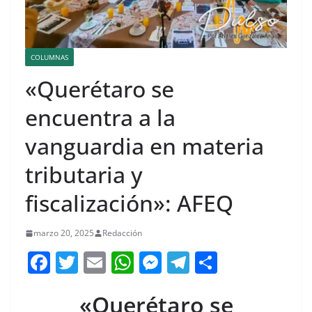
COLUMNAS
«Querétaro se
encuentra a la
vanguardia en materia
tributaria y
fiscalización»: AFEQ
marzo 20, 2025
Redacción
F
T
E
W
M
T
C
a
w
m
h
e
el
o
«Querétaro se
c
itt
ai
at
ss
e
m