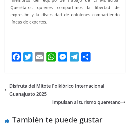
miembros del equipo de trabajo de El Municipal
Querétaro., quienes compartimos la libertad de
expresión y la diversidad de opiniones compartiendo
líneas de expertos.
se encuentra, se encuentra, se encuentra, se
encuentra, se encuentra, se encuentra,. se encuentra
F
T
E
W
M
T
C
a
w
m
h
e
el
o
c
itt
ai
at
ss
e
m
e
er
l
s
e
gr
p
Disfruta del Mitote Folklórico Internacional
b
A
n
a
ar
Guanajuato 2025
o
p
g
m
tir
Impulsan al turismo queretano
o
p
er
También te puede gustar
k