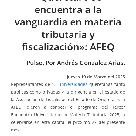
e
er
l
s
e
gr
p
encuentra a la
b
A
n
a
ar
vanguardia en materia
o
p
g
m
tir
tributaria y
o
p
er
k
fiscalización»: AFEQ
Pulso, Por Andrés González Arias.
Jueves 19
de Marzo del 2025
Representantes de 13
universidades
queretanas tanto
públicas como privadas y la dirigencia en el estado de
la Asociación de Fiscalistas del Estado de Querétaro, la
AFEQ, dieron a conocer el programa del Tercer
Encuentro Universitario en Materia Tributaria 2025, a
celebrarse en esta capital el próximo 27 del presente
mes.