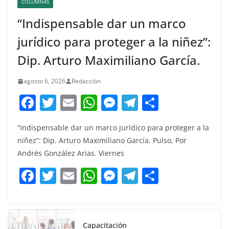
COLUMNAS
“Indispensable dar un marco
jurídico para proteger a la niñez”:
Dip. Arturo Maximiliano García.
agosto 6, 2026
Redacción
F
T
E
W
M
T
C
a
w
m
h
e
el
o
“Indispensable dar un marco jurídico para proteger a la
c
itt
ai
at
ss
e
m
niñez”: Dip. Arturo Maximiliano García. Pulso, Por
e
er
l
s
e
gr
p
Andrés González Arias. Viernes
b
A
n
a
ar
F
T
E
W
M
T
C
o
p
g
m
tir
a
w
m
h
e
el
o
o
p
er
c
itt
ai
at
ss
e
m
k
e
er
l
s
e
gr
p
Capacitación