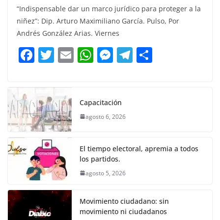
a
w
m
h
e
el
o
“Indispensable dar un marco jurídico para proteger a la
c
itt
ai
at
ss
e
m
niñez”: Dip. Arturo Maximiliano García. Pulso, Por
e
er
l
s
e
gr
p
Andrés González Arias. Viernes
b
A
n
a
ar
F
T
E
W
M
T
C
o
p
g
m
tir
a
w
m
h
e
el
o
o
p
er
c
itt
ai
at
ss
e
m
k
e
er
l
s
e
gr
p
Capacitación
b
A
n
a
ar
agosto 6, 2026
o
p
g
m
tir
o
p
er
El tiempo electoral, apremia a todos
k
los partidos.
agosto 5, 2026
Movimiento ciudadano: sin
movimiento ni ciudadanos