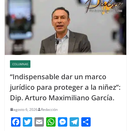
COLUMNAS
“Indispensable dar un marco
jurídico para proteger a la niñez”:
Dip. Arturo Maximiliano García.
agosto 6, 2026
Redacción
F
T
E
W
M
T
C