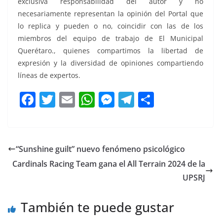
exclusiva responsabilidad del autor y no
necesariamente representan la opinión del Portal que
lo replica y pueden o no, coincidir con las de los
miembros del equipo de trabajo de El Municipal
Querétaro., quienes compartimos la libertad de
expresión y la diversidad de opiniones compartiendo
líneas de expertos.
F
T
E
W
M
T
C
a
w
m
h
e
el
o
c
itt
ai
at
ss
e
m
e
er
l
s
e
gr
p
“Sunshine guilt” nuevo fenómeno psicológico
b
A
n
a
ar
Cardinals Racing Team gana el All Terrain 2024 de la
o
p
g
m
tir
UPSRJ
o
p
er
También te puede gustar
k