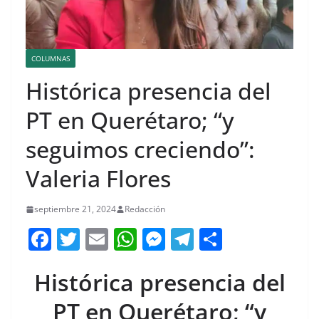
COLUMNAS
Histórica presencia del
PT en Querétaro; “y
seguimos creciendo”:
Valeria Flores
septiembre 21, 2024
Redacción
F
T
E
W
M
T
C
a
w
m
h
e
el
o
Histórica presencia del
c
itt
ai
at
ss
e
m
e
er
l
s
e
gr
p
PT en Querétaro; “y