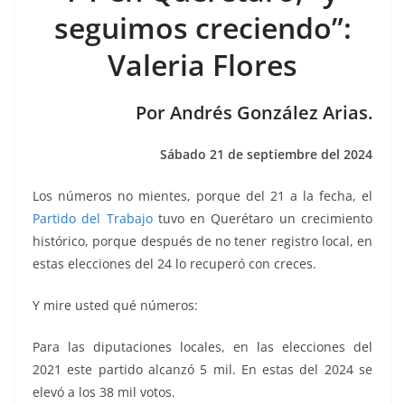
b
A
n
a
ar
seguimos creciendo”:
o
p
g
m
tir
Valeria Flores
o
p
er
k
Por Andrés González Arias.
Sábado 21 de septiembre del 2024
Los números no mientes, porque del 21 a la fecha, el
Partido del Trabajo
tuvo en Querétaro un crecimiento
histórico, porque después de no tener registro local, en
estas elecciones del 24 lo recuperó con creces.
Y mire usted qué números:
Para las diputaciones locales, en las elecciones del
2021 este partido alcanzó 5 mil. En estas del 2024 se
elevó a los 38 mil votos.