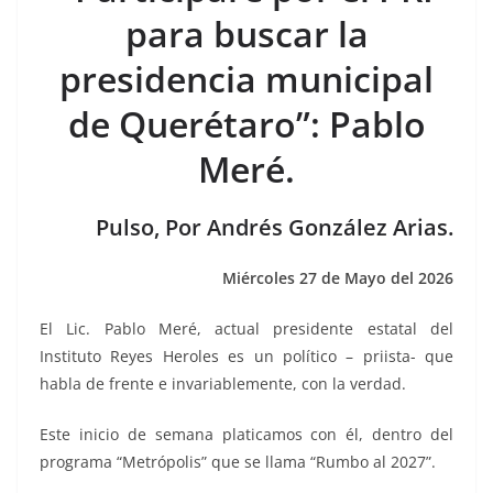
e
er
l
s
e
gr
p
para buscar la
b
A
n
a
ar
presidencia municipal
o
p
g
m
tir
de Querétaro”: Pablo
o
p
er
k
Meré.
Pulso, Por Andrés González Arias.
Miércoles 27 de Mayo del 2026
El Lic. Pablo Meré, actual presidente estatal del
Instituto Reyes Heroles es un político – priista- que
habla de frente e invariablemente, con la verdad.
Este inicio de semana platicamos con él, dentro del
programa “Metrópolis” que se llama “Rumbo al 2027”.