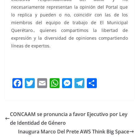
necesariamente representan la opinión del Portal que
lo replica y pueden o no, coincidir con las de los
miembros del equipo de trabajo de El Municipal
Querétaro., quienes compartimos la libertad de
expresión y la diversidad de opiniones compartiendo
líneas de expertos.
Participaré por, Participaré por, Participaré por,
Participaré por, Participaré por, Participaré por,
F
T
E
W
M
T
C
a
w
m
h
e
el
o
c
itt
ai
at
ss
e
m
e
er
l
s
e
gr
p
CONCAAM se pronuncia a favor Ejecutivo por Ley
b
A
n
a
ar
de Identidad de Género
o
p
g
m
tir
Inaugura Marco Del Prete AWS Think Big Space