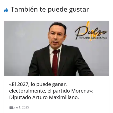
o
p
er
También te puede gustar
k
«El 2027, lo puede ganar,
electoralmente, el partido Morena»:
Diputado Arturo Maximiliano.
julio 1, 2025