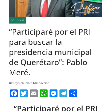
COLUMNAS
“Participaré por el PRI
para buscar la
presidencia municipal
de Querétaro”: Pablo
Meré.
mayo 26, 2026
Redacción
F
T
E
W
M
T
C
a
w
m
h
e
el
o
“Participaré por el PRI
c
itt
ai
at
ss
e
m