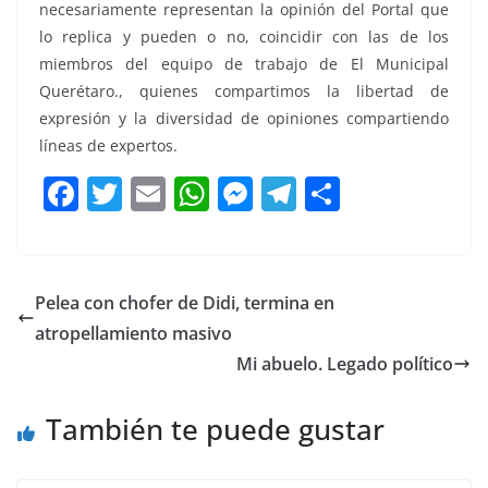
necesariamente representan la opinión del Portal que
lo replica y pueden o no, coincidir con las de los
miembros del equipo de trabajo de El Municipal
Querétaro., quienes compartimos la libertad de
expresión y la diversidad de opiniones compartiendo
líneas de expertos.
F
T
E
W
M
T
C
a
w
m
h
e
el
o
c
itt
ai
at
ss
e
m
e
er
l
s
e
gr
p
Pelea con chofer de Didi, termina en
b
A
n
a
ar
atropellamiento masivo
o
p
g
m
tir
Mi abuelo. Legado político
o
p
er
También te puede gustar
k