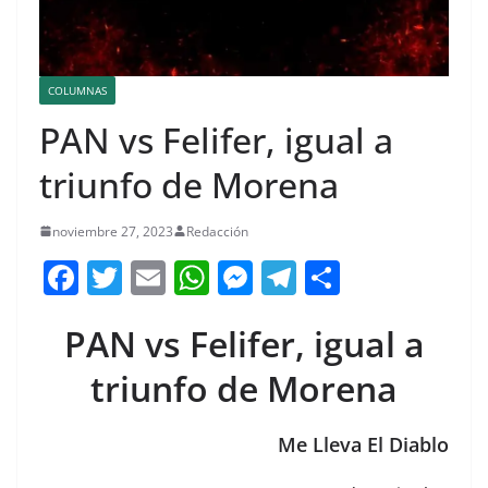
COLUMNAS
PAN vs Felifer, igual a
triunfo de Morena
noviembre 27, 2023
Redacción
F
T
E
W
M
T
C
a
w
m
h
e
el
o
PAN vs Felifer, igual a
c
itt
ai
at
ss
e
m
e
er
l
s
e
gr
p
triunfo de Morena
b
A
n
a
ar
o
p
g
m
tir
Me Lleva El Diablo
o
p
er