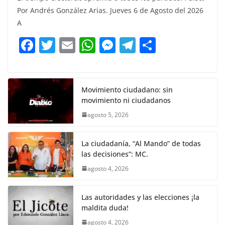
c
itt
ai
at
ss
e
m
Por Andrés González Arias. Jueves 6 de Agosto del 2026
e
er
l
s
e
gr
p
A
b
A
n
a
ar
F
T
E
W
M
T
C
o
p
g
m
tir
a
w
m
h
e
el
o
o
p
er
c
itt
ai
at
ss
e
m
k
e
er
l
s
e
gr
p
Movimiento ciudadano: sin
movimiento ni ciudadanos
b
A
n
a
ar
agosto 5, 2026
o
p
g
m
tir
o
p
er
La ciudadanía, “Al Mando” de todas
k
las decisiones”: MC.
agosto 4, 2026
Las autoridades y las elecciones ¡la
maldita duda!
agosto 4, 2026