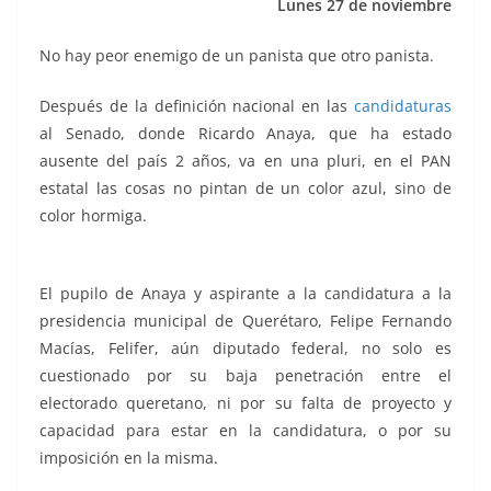
Lunes 27 de noviembre
k
No hay peor enemigo de un panista que otro panista.
Después de la definición nacional en las
candidaturas
al Senado, donde Ricardo Anaya, que ha estado
ausente del país 2 años, va en una pluri, en el PAN
estatal las cosas no pintan de un color azul, sino de
color hormiga.
vs Felifer, vs Felifer, vs Felifer, vs Felifer,
vs Felifer, vs Felifer, vs Felifer
El pupilo de Anaya y aspirante a la candidatura a la
presidencia municipal de Querétaro, Felipe Fernando
Macías, Felifer, aún diputado federal, no solo es
cuestionado por su baja penetración entre el
electorado queretano, ni por su falta de proyecto y
capacidad para estar en la candidatura, o por su
imposición en la misma.