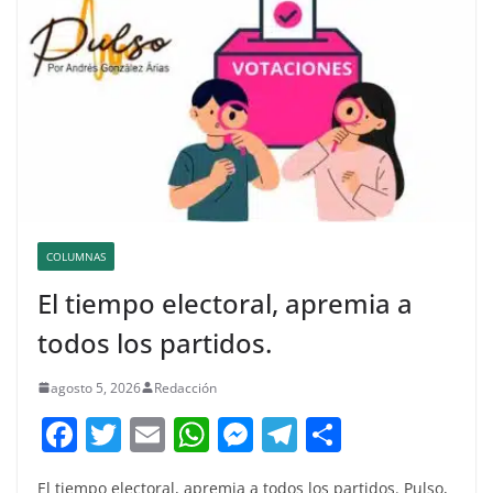
COLUMNAS
El tiempo electoral, apremia a
todos los partidos.
agosto 5, 2026
Redacción
F
T
E
W
M
T
C
a
w
m
h
e
el
o
El tiempo electoral, apremia a todos los partidos. Pulso,