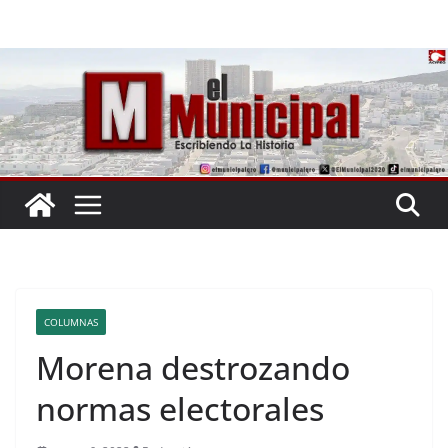
Saltar
al
contenido
COLUMNAS
Morena destrozando
normas electorales