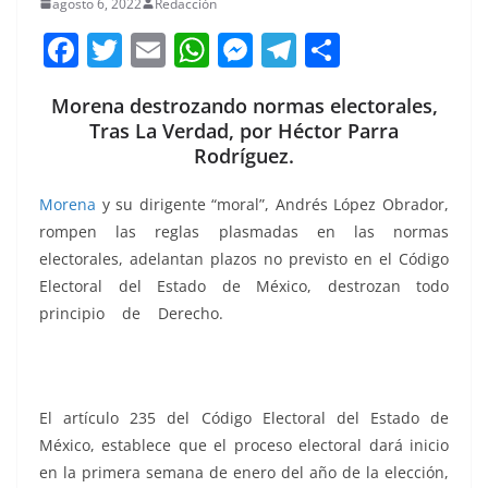
agosto 6, 2022
Redacción
F
T
E
W
M
T
C
a
w
m
h
e
el
o
Morena destrozando normas electorales,
c
itt
ai
at
ss
e
m
Tras La Verdad, por Héctor Parra
e
er
l
s
e
gr
p
Rodríguez.
b
A
n
a
ar
Morena
y su dirigente “moral”, Andrés López Obrador,
o
p
g
m
tir
rompen las reglas plasmadas en las normas
o
p
er
electorales, adelantan plazos no previsto en el Código
k
Electoral del Estado de México, destrozan todo
principio de Derecho.
destrozando, destrozando,
destrozando, destrozando, destrozando, destrozando,
destrozando, destrozando, destrozando, destrozando
El artículo 235 del Código Electoral del Estado de
México, establece que el proceso electoral dará inicio
en la primera semana de enero del año de la elección,