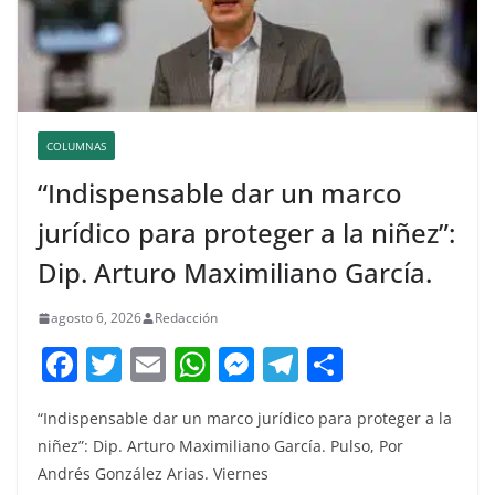
COLUMNAS
“Indispensable dar un marco
jurídico para proteger a la niñez”:
Dip. Arturo Maximiliano García.
agosto 6, 2026
Redacción
F
T
E
W
M
T
C
a
w
m
h
e
el
o
“Indispensable dar un marco jurídico para proteger a la
c
itt
ai
at
ss
e
m
niñez”: Dip. Arturo Maximiliano García. Pulso, Por
e
er
l
s
e
gr
p
Andrés González Arias. Viernes