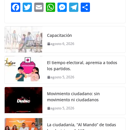
b
A
n
a
ar
F
T
E
W
M
T
C
o
p
g
m
tir
a
w
m
h
e
el
o
o
p
er
c
itt
ai
at
ss
e
m
k
e
er
l
s
e
gr
p
Capacitación
b
A
n
a
ar
agosto 6, 2026
o
p
g
m
tir
o
p
er
El tiempo electoral, apremia a todos
k
los partidos.
agosto 5, 2026
Movimiento ciudadano: sin
movimiento ni ciudadanos
agosto 5, 2026
La ciudadanía, “Al Mando” de todas