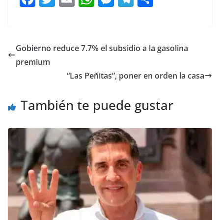
a
w
m
h
e
el
o
c
itt
ai
at
ss
e
m
e
er
l
s
e
gr
p
Gobierno reduce 7.7% el subsidio a la gasolina
b
A
n
a
ar
premium
o
p
g
m
tir
“Las Peñitas”, poner en orden la casa
o
p
er
También te puede gustar
k