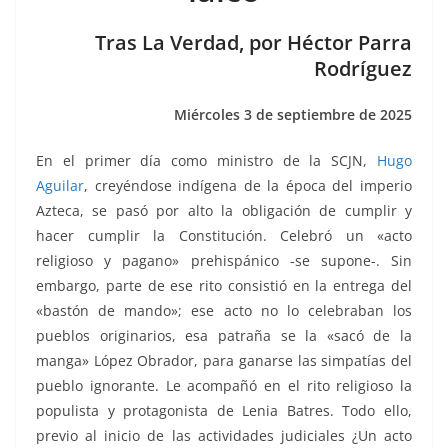
o
p
g
m
tir
o
p
er
Tras La Verdad, por Héctor Parra
k
Rodríguez
Miércoles 3 de septiembre de 2025
En el primer día como ministro de la SCJN,
Hugo
Aguilar
, creyéndose indígena de la época del imperio
Azteca, se pasó por alto la obligación de cumplir y
hacer cumplir la Constitución. Celebró un «acto
religioso y pagano» prehispánico -se supone-. Sin
embargo, parte de ese rito consistió en la entrega del
«bastón de mando»; ese acto no lo celebraban los
pueblos originarios, esa patraña se la «sacó de la
manga» López Obrador, para ganarse las simpatías del
pueblo ignorante. Le acompañó en el rito religioso la
populista y protagonista de Lenia Batres. Todo ello,
previo al inicio de las actividades judiciales ¿Un acto