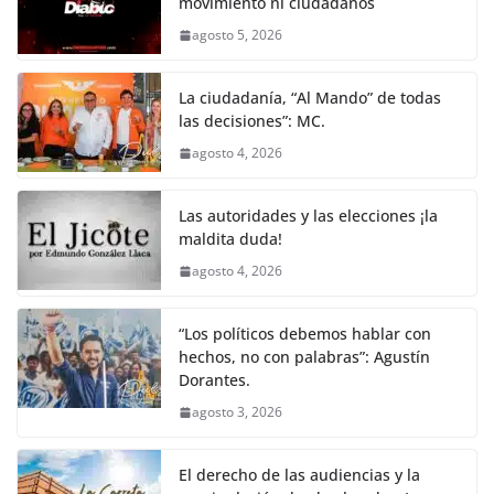
movimiento ni ciudadanos
b
A
n
a
ar
agosto 5, 2026
o
p
g
m
tir
o
p
er
La ciudadanía, “Al Mando” de todas
k
las decisiones”: MC.
agosto 4, 2026
Las autoridades y las elecciones ¡la
maldita duda!
agosto 4, 2026
“Los políticos debemos hablar con
hechos, no con palabras”: Agustín
Dorantes.
agosto 3, 2026
El derecho de las audiencias y la