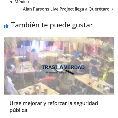
b
A
n
a
ar
en México
o
p
g
m
tir
Alan Parsons Live Project llega a Querétaro
o
p
er
También te puede gustar
k
Urge mejorar y reforzar la seguridad
pública