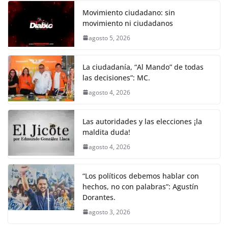
o
p
er
Movimiento ciudadano: sin
k
movimiento ni ciudadanos
agosto 5, 2026
La ciudadanía, “Al Mando” de todas
las decisiones”: MC.
agosto 4, 2026
Las autoridades y las elecciones ¡la
maldita duda!
agosto 4, 2026
“Los políticos debemos hablar con
hechos, no con palabras”: Agustín
Dorantes.
agosto 3, 2026