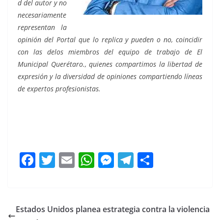
d del autor y no
necesariamente
representan la
opinión del Portal que lo replica y pueden o no, coincidir
con las delos miembros del equipo de trabajo de El
Municipal Querétaro., quienes compartimos la libertad de
expresión y la diversidad de opiniones compartiendo líneas
de expertos profesionistas.
normalizamos, normalizamos, normalizamos,
normalizamos, normalizamos, normalizamos,
normalizamos, normalizamos, normalizamos
F
T
E
W
M
T
C
a
w
m
h
e
el
o
c
itt
ai
at
ss
e
m
e
er
l
s
e
gr
p
Estados Unidos planea estrategia contra la violencia