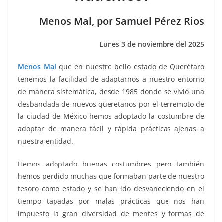
o
p
g
m
tir
o
p
er
Menos Mal, por Samuel Pérez Rios
k
Lunes 3 de noviembre del 2025
Menos Mal
que en nuestro bello estado de Querétaro
tenemos la facilidad de adaptarnos a nuestro entorno
de manera sistemática, desde 1985 donde se vivió una
desbandada de nuevos queretanos por el terremoto de
la ciudad de México hemos adoptado la costumbre de
adoptar de manera fácil y rápida prácticas ajenas a
nuestra entidad.
Hemos adoptado buenas costumbres pero también
hemos perdido muchas que formaban parte de nuestro
tesoro como estado y se han ido desvaneciendo en el
tiempo tapadas por malas prácticas que nos han
impuesto la gran diversidad de mentes y formas de