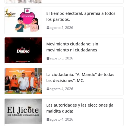
o
p
g
m
tir
o
p
er
El tiempo electoral, apremia a todos
k
los partidos.
agosto 5, 2026
Movimiento ciudadano: sin
movimiento ni ciudadanos
agosto 5, 2026
La ciudadanía, “Al Mando” de todas
las decisiones”: MC.
agosto 4, 2026
Las autoridades y las elecciones ¡la
maldita duda!
agosto 4, 2026