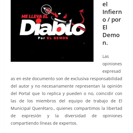
el
Infiern
o / por
El
Demo
n.
Las
opiniones
expresad
as en este documento son de exclusiva responsabilidad
del autor y no necesariamente representan la opinión
del Portal que lo replica y pueden o no, coincidir con
las de los miembros del equipo de trabajo de El
Municipal Querétaro., quienes compartimos la libertad
de expresión y la diversidad de opiniones
compartiendo líneas de expertos.