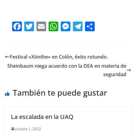
UAQ botín, UAQ botín, UAQ botín, UAQ botín, UAQ
botín, UAQ botín, UAQ botín, UAQ botín
F
T
E
W
M
T
C
a
w
m
h
e
el
o
c
itt
ai
at
ss
e
m
e
er
l
s
e
gr
p
Festival «Xönthe» en Colón, éxito rotundo.
b
A
n
a
ar
Sheinbaum niega acuerdo con la DEA en materia de
o
p
g
m
tir
seguridad
o
p
er
También te puede gustar
k
La escalada en la UAQ
octubre 1, 2022