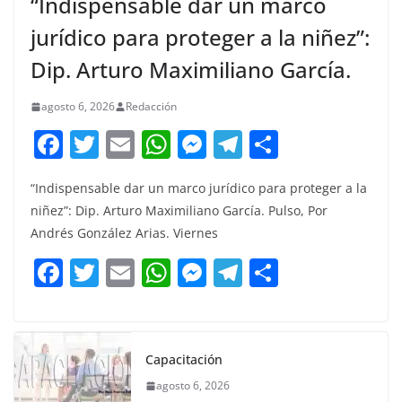
“Indispensable dar un marco
jurídico para proteger a la niñez”:
Dip. Arturo Maximiliano García.
agosto 6, 2026
Redacción
F
T
E
W
M
T
C
a
w
m
h
e
el
o
“Indispensable dar un marco jurídico para proteger a la
c
itt
ai
at
ss
e
m
niñez”: Dip. Arturo Maximiliano García. Pulso, Por
e
er
l
s
e
gr
p
Andrés González Arias. Viernes
b
A
n
a
ar
F
T
E
W
M
T
C
o
p
g
m
tir
a
w
m
h
e
el
o
o
p
er
c
itt
ai
at
ss
e
m
k
e
er
l
s
e
gr
p
Capacitación
b
A
n
a
ar
agosto 6, 2026