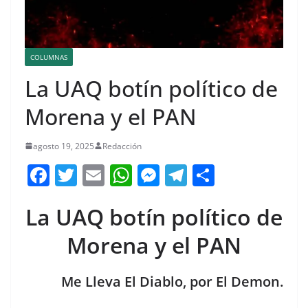
COLUMNAS
La UAQ botín político de
Morena y el PAN
agosto 19, 2025
Redacción
F
T
E
W
M
T
C
a
w
m
h
e
el
o
La UAQ botín político de
c
itt
ai
at
ss
e
m
e
er
l
s
e
gr
p
Morena y el PAN
b
A
n
a
ar
o
p
g
m
tir
Me Lleva El Diablo, por El Demon.
o
p
er