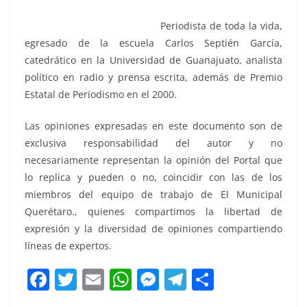
Periodista de toda la vida,
egresado de la escuela Carlos Septién García,
catedrático en la Universidad de Guanajuato, analista
político en radio y prensa escrita, además de Premio
Estatal de Periodismo en el 2000.
Las opiniones expresadas en este documento son de
exclusiva responsabilidad del autor y no
necesariamente representan la opinión del Portal que
lo replica y pueden o no, coincidir con las de los
miembros del equipo de trabajo de El Municipal
Querétaro., quienes compartimos la libertad de
expresión y la diversidad de opiniones compartiendo
líneas de expertos.
F
T
E
W
M
T
C
a
w
m
h
e
el
o