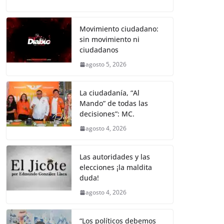
a
w
m
h
e
el
o
o
p
er
c
itt
ai
at
ss
e
m
k
e
er
l
s
e
gr
p
Movimiento ciudadano:
sin movimiento ni
b
A
n
a
ar
ciudadanos
o
p
g
m
tir
agosto 5, 2026
o
p
er
k
La ciudadanía, “Al
Mando” de todas las
decisiones”: MC.
agosto 4, 2026
Las autoridades y las
elecciones ¡la maldita
duda!
agosto 4, 2026
“Los políticos debemos