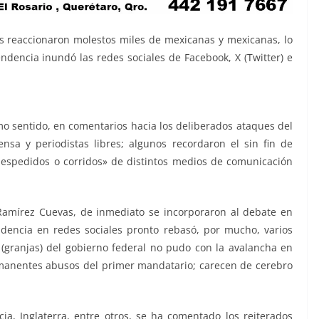
es reaccionaron molestos miles de mexicanas y mexicanas, lo
tendencia inundó las redes sociales de Facebook, X (Twitter) e
idad, peligrosidad, peligrosidad, peligrosidad, peligrosidad,
osidad
smo sentido, en comentarios hacia los deliberados ataques del
sa y periodistas libres; algunos recordaron el sin fin de
espedidos o corridos» de distintos medios de comunicación
amírez Cuevas, de inmediato se incorporaron al debate en
dencia en redes sociales pronto rebasó, por mucho, varios
» (granjas) del gobierno federal no pudo con la avalancha en
rmanentes abusos del primer mandatario; carecen de cerebro
ia, Inglaterra, entre otros, se ha comentado los reiterados