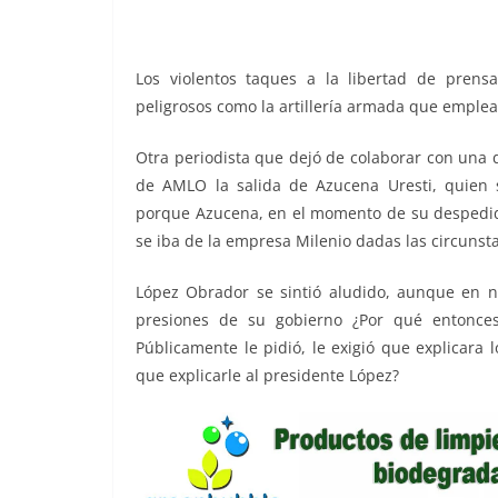
o
p
er
k
Los violentos taques a la libertad de pren
peligrosos como la artillería armada que emplea 
Otra periodista que dejó de colaborar con una 
de AMLO la salida de Azucena Uresti, quien s
porque Azucena, en el momento de su despedida 
se iba de la empresa Milenio dadas las circuns
López Obrador se sintió aludido, aunque en n
presiones de su gobierno ¿Por qué entonces
Públicamente le pidió, le exigió que explicara l
que explicarle al presidente López?