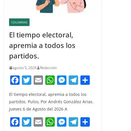
COLUMNAS
El tiempo electoral,
apremia a todos los
partidos.
agosto 5, 2026
Redacción
F
T
E
W
M
T
C
a
w
m
h
e
el
o
El tiempo electoral, apremia a todos los
c
itt
ai
at
ss
e
m
partidos. Pulso, Por Andrés González Arias.
e
er
l
s
e
gr
p
Jueves 6 de Agosto del 2026 A
b
A
n
a
ar
F
T
E
W
M
T
C
o
p
g
m
tir