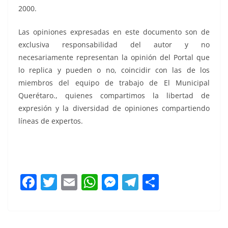
2000.
Las opiniones expresadas en este documento son de
exclusiva responsabilidad del autor y no
necesariamente representan la opinión del Portal que
lo replica y pueden o no, coincidir con las de los
miembros del equipo de trabajo de El Municipal
Querétaro., quienes compartimos la libertad de
expresión y la diversidad de opiniones compartiendo
líneas de expertos.
La Feria de, La Feria de, La Feria de, La Feria de, La Feria
de, La Feria de,
F
T
E
W
M
T
C
a
w
m
h
e
el
o
c
itt
ai
at
ss
e
m