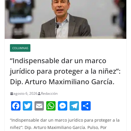
COLUMNAS
“Indispensable dar un marco
jurídico para proteger a la niñez”:
Dip. Arturo Maximiliano García.
agosto 6, 2026
Redacción
F
T
E
W
M
T
C
a
w
m
h
e
el
o
“Indispensable dar un marco jurídico para proteger a la
c
itt
ai
at
ss
e
m
niñez”: Dip. Arturo Maximiliano García. Pulso, Por