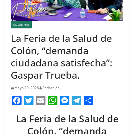
COLUMNAS
La Feria de la Salud de
Colón, “demanda
ciudadana satisfecha”:
Gaspar Trueba.
mayo 20, 2026
Redacción
F
T
E
W
M
T
C
a
w
m
h
e
el
o
La Feria de la Salud de
c
itt
ai
at
ss
e
m
e
er
l
s
e
gr
p
Colón, “demanda