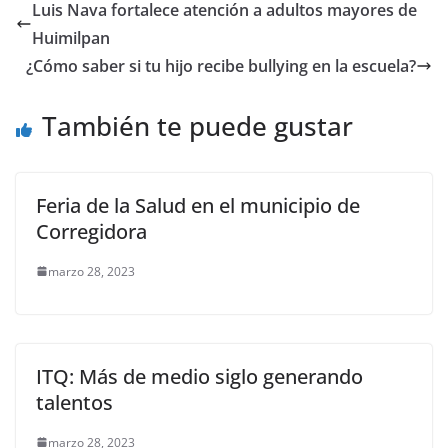
e
er
l
s
e
gr
p
Luis Nava fortalece atención a adultos mayores de
b
A
n
a
ar
Huimilpan
o
p
g
m
tir
¿Cómo saber si tu hijo recibe bullying en la escuela?
o
p
er
También te puede gustar
k
Feria de la Salud en el municipio de
Corregidora
marzo 28, 2023
ITQ: Más de medio siglo generando
talentos
marzo 28, 2023