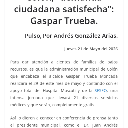
b
A
n
a
ar
ciudadana satisfecha”:
o
p
g
m
tir
Gaspar Trueba.
o
p
er
k
Pulso, Por Andrés González Arias.
Jueves 21 de Mayo del 2026
Para dar atención a cientos de familias de bajos
recursos, es que la administración municipal de Colón
que encabeza el alcalde Gaspar Trueba Moncada
realizará el 29 de este mes de mayo y contando con el
apoyo total del Hospital Moscati y de la
SESEQ
, una
intensa jornada que llevará 21 diversos servicios
médicos y que serán, completamente gratis.
Así lo dieron a conocer en conferencia de prensa tanto
el presidente municipal, como el Dr. Juan Andrés