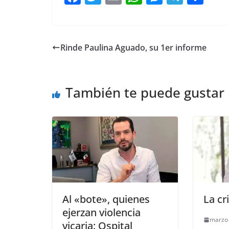
a
w
m
h
e
el
o
c
itt
ai
at
ss
e
m
e
er
l
s
e
gr
p
Rinde Paulina Aguado, su 1er informe
b
A
n
a
ar
o
p
g
m
tir
También te puede gustar
o
p
er
k
Al «bote», quienes
La cr
ejerzan violencia
marzo 
vicaria: Ospital