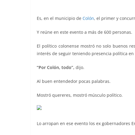
o
p
g
m
tir
o
p
er
Es, en el municipio de
Colón
, el primer y concu
k
Y reúne en este evento a más de 600 personas.
El político colonense mostró no solo buenos re
interés de seguir teniendo presencia política en
“Por Colón, todo”,
dijo.
Juan Guevara, Juan Guev
Al buen entendedor pocas palabras.
Mostró quereres, mostró músculo político.
Lo arropan en ese evento los ex gobernadores E