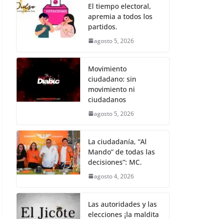
k
El tiempo electoral,
apremia a todos los
partidos.
agosto 5, 2026
Movimiento
ciudadano: sin
movimiento ni
ciudadanos
agosto 5, 2026
La ciudadanía, “Al
Mando” de todas las
decisiones”: MC.
agosto 4, 2026
Las autoridades y las
elecciones ¡la maldita