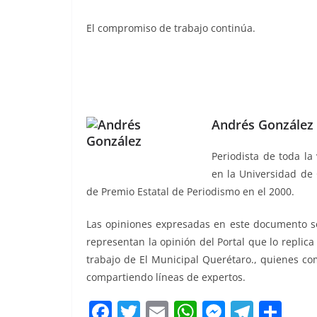
El compromiso de trabajo continúa.
Andrés González 
Periodista de toda la
en la Universidad de 
de Premio Estatal de Periodismo en el 2000.
Las opiniones expresadas en este documento so
representan la opinión del Portal que lo replic
trabajo de El Municipal Querétaro., quienes co
compartiendo líneas de expertos.
F
T
E
W
M
T
C