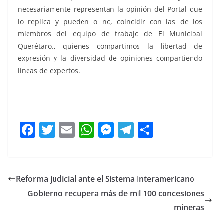
necesariamente representan la opinión del Portal que
lo replica y pueden o no, coincidir con las de los
miembros del equipo de trabajo de El Municipal
Querétaro., quienes compartimos la libertad de
expresión y la diversidad de opiniones compartiendo
líneas de expertos.
a la palestra, a la palestra, a la palestra, a la palestra, a
la palestra, a la palestra,
F
T
E
W
M
T
C
a
w
m
h
e
el
o
c
itt
ai
at
ss
e
m
e
er
l
s
e
gr
p
Reforma judicial ante el Sistema Interamericano
b
A
n
a
ar
Gobierno recupera más de mil 100 concesiones
o
p
g
m
tir
mineras