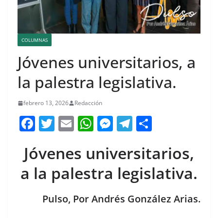
COLUMNAS
Jóvenes universitarios, a
la palestra legislativa.
febrero 13, 2026
Redacción
F
T
E
W
M
T
C
a
w
m
h
e
el
o
Jóvenes universitarios,
c
itt
ai
at
ss
e
m
e
er
l
s
e
gr
p
a la palestra legislativa.
b
A
n
a
ar
o
p
g
m
tir
Pulso, Por Andrés González Arias.
o
p
er