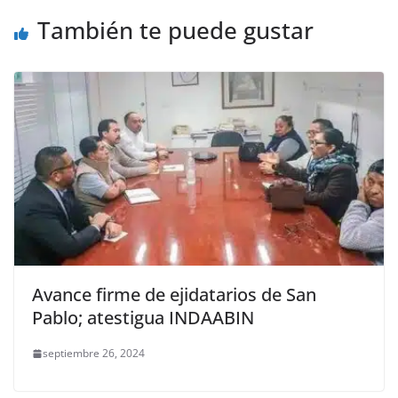
o
p
er
También te puede gustar
k
Avance firme de ejidatarios de San
Pablo; atestigua INDAABIN
septiembre 26, 2024