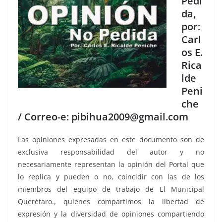
Pedi
da,
por:
Carl
os E.
Rica
lde
Peni
che
/ Correo-e: pibihua2009@gmail.com
Las opiniones expresadas en este documento son de
exclusiva responsabilidad del autor y no
necesariamente representan la opinión del Portal que
lo replica y pueden o no, coincidir con las de los
miembros del equipo de trabajo de El Municipal
Querétaro., quienes compartimos la libertad de
expresión y la diversidad de opiniones compartiendo