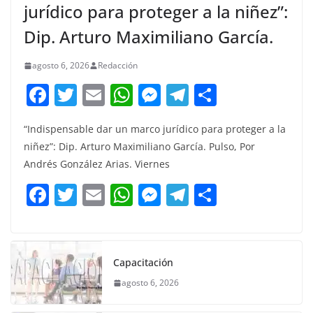
jurídico para proteger a la niñez”:
Dip. Arturo Maximiliano García.
agosto 6, 2026
Redacción
F
T
E
W
M
T
C
a
w
m
h
e
el
o
“Indispensable dar un marco jurídico para proteger a la
c
itt
ai
at
ss
e
m
niñez”: Dip. Arturo Maximiliano García. Pulso, Por
e
er
l
s
e
gr
p
Andrés González Arias. Viernes
b
A
n
a
ar
F
T
E
W
M
T
C
o
p
g
m
tir
a
w
m
h
e
el
o
o
p
er
c
itt
ai
at
ss
e
m
k
e
er
l
s
e
gr
p
Capacitación
b
A
n
a
ar
agosto 6, 2026
o
p
g
m
tir