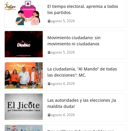
o
p
er
El tiempo electoral, apremia a todos
k
los partidos.
agosto 5, 2026
Movimiento ciudadano: sin
movimiento ni ciudadanos
agosto 5, 2026
La ciudadanía, “Al Mando” de todas
las decisiones”: MC.
agosto 4, 2026
Las autoridades y las elecciones ¡la
maldita duda!
agosto 4, 2026