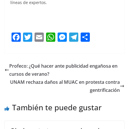
líneas de expertos.
Exportamos, Exportamos, Exportamos, Exportamos,
Exportamos, Exportamos, Exportamos, Exportamos
F
T
E
W
M
T
C
a
w
m
h
e
el
o
c
itt
ai
at
ss
e
m
e
er
l
s
e
gr
p
Profeco: ¿Qué hacer ante publicidad engañosa en
b
A
n
a
ar
cursos de verano?
o
p
g
m
tir
UNAM rechaza daños al MUAC en protesta contra
o
p
er
gentrificación
k
También te puede gustar