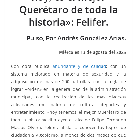
b
A
n
a
ar
Querétaro de toda la
o
p
g
m
tir
historia»: Felifer.
o
p
er
k
Pulso, Por Andrés González Arias.
Miércoles 13 de agosto del 2025
Con obra pública
abundante y de calidad
; con un
sistema mejorado en materia de seguridad y la
adquisición de más de 200 patrullas; con la regla de
lograr «orden» en la generalidad de la administración
municipal; con la realización de las más diversas
actividades en materia de cultura, deportes y
entretenimiento, «hoy tenemos el mejor Querétaro de
toda la historia» dijo ayer el alcalde Felipe Fernando
Macías Olvera, Felifer, al dar a conocer los logros de
ciudadanía y gobierno, a menos de dos meses de que