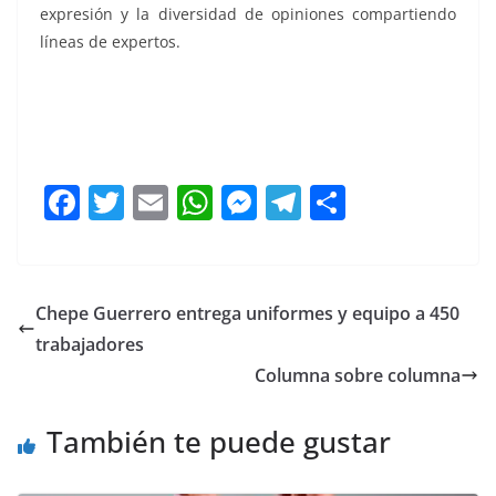
expresión y la diversidad de opiniones compartiendo
líneas de expertos.
Este Querétaro, Este Querétaro, Este Querétaro, Este
Querétaro, Este Querétaro, Este Querétaro, Este
Querétaro
F
T
E
W
M
T
C
a
w
m
h
e
el
o
c
itt
ai
at
ss
e
m
e
er
l
s
e
gr
p
Chepe Guerrero entrega uniformes y equipo a 450
b
A
n
a
ar
trabajadores
o
p
g
m
tir
Columna sobre columna
o
p
er
También te puede gustar
k