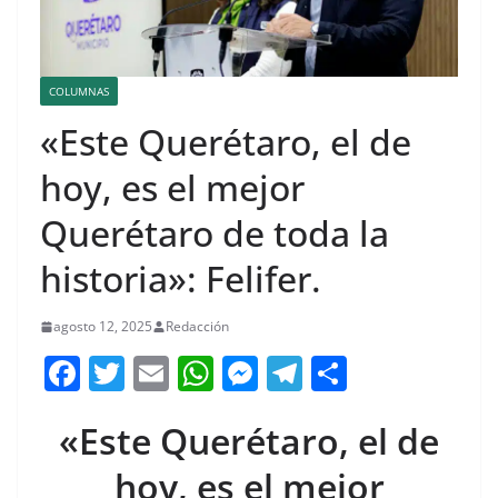
COLUMNAS
«Este Querétaro, el de
hoy, es el mejor
Querétaro de toda la
historia»: Felifer.
agosto 12, 2025
Redacción
F
T
E
W
M
T
C
a
w
m
h
e
el
o
«Este Querétaro, el de
c
itt
ai
at
ss
e
m
e
er
l
s
e
gr
p
hoy, es el mejor