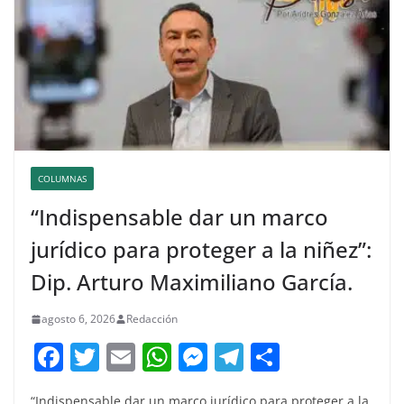
COLUMNAS
“Indispensable dar un marco
jurídico para proteger a la niñez”:
Dip. Arturo Maximiliano García.
agosto 6, 2026
Redacción
F
T
E
W
M
T
C
a
w
m
h
e
el
o
“Indispensable dar un marco jurídico para proteger a la