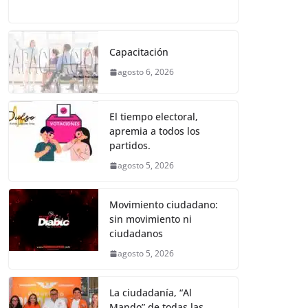
o
p
er
a
w
m
h
e
el
o
k
c
itt
ai
at
ss
e
m
e
er
l
s
e
gr
p
Capacitación
b
A
n
a
ar
agosto 6, 2026
o
p
g
m
tir
o
p
er
El tiempo electoral,
k
apremia a todos los
partidos.
agosto 5, 2026
Movimiento ciudadano:
sin movimiento ni
ciudadanos
agosto 5, 2026
La ciudadanía, “Al
Mando” de todas las