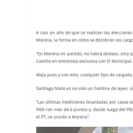
o
p
g
m
tir
o
p
er
k
A casi un año de que se realicen las elecciones
Morena, la forma en cómo se decidirán los cargo
“En Morena mi partido, no habrá dedazo, sino qu
Castillo en entrevista exclusiva con El Municipal.
Aleja pues y con esto, cualquier tipo de cargada.
Santiago Nieto es no solo un hombre de leyes, si
“Las últimas mediciones levantadas por casas e
PAN con más de 6 puntos y, desde luego del PRI,
el PT, se unirán a Morena”.