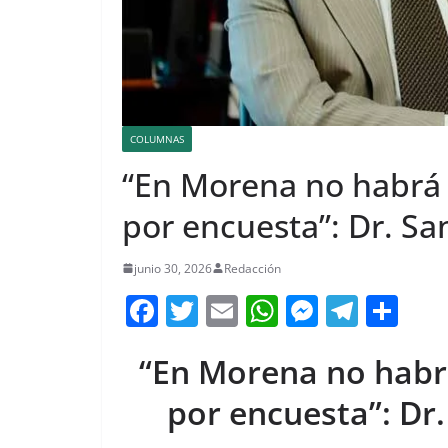
COLUMNAS
“En Morena no habrá 
por encuesta”: Dr. San
junio 30, 2026
Redacción
F
T
E
W
M
T
C
a
w
m
h
e
el
o
“En Morena no habr
c
itt
ai
at
ss
e
m
e
er
l
s
e
gr
p
por encuesta”: Dr.
b
A
n
a
ar