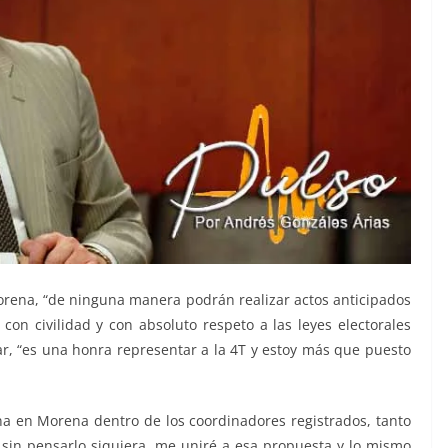
rena, “de ninguna manera podrán realizar actos anticipados
n civilidad y con absoluto respeto a las leyes electorales
lar, “es una honra representar a la 4T y estoy más que puesto
na en Morena dentro de los coordinadores registrados, tanto
, sin pensarlo siquiera, me uniré a esa propuesta y lo mismo