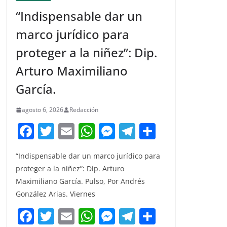
“Indispensable dar un
marco jurídico para
proteger a la niñez”: Dip.
Arturo Maximiliano
García.
agosto 6, 2026
Redacción
F
T
E
W
M
T
C
a
w
m
h
e
el
o
“Indispensable dar un marco jurídico para
c
itt
ai
at
ss
e
m
proteger a la niñez”: Dip. Arturo
e
er
l
s
e
gr
p
Maximiliano García. Pulso, Por Andrés
b
A
n
a
ar
González Arias. Viernes
o
p
g
m
tir
F
T
E
W
M
T
C