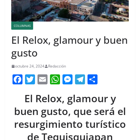
COLUMNAS
El Relox, glamour y buen
gusto
octubre 24, 2024
Redacción
F
T
E
W
M
T
C
a
w
m
h
e
el
o
El Relox, glamour y
c
itt
ai
at
ss
e
m
e
er
l
s
e
gr
p
buen gusto, que será el
b
A
n
a
ar
resurgimiento turístico
o
p
g
m
tir
de Tequisquiapan
o
p
er