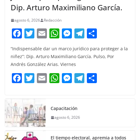
Dip. Arturo Maximiliano García.
agosto 6, 2026
Redacción
F
T
E
W
M
T
C
a
w
m
h
e
el
o
“Indispensable dar un marco jurídico para proteger a la
c
itt
ai
at
ss
e
m
niñez”: Dip. Arturo Maximiliano García. Pulso, Por
e
er
l
s
e
gr
p
Andrés González Arias. Viernes
b
A
n
a
ar
F
T
E
W
M
T
C
o
p
g
m
tir
a
w
m
h
e
el
o
o
p
er
c
itt
ai
at
ss
e
m
k
e
er
l
s
e
gr
p
Capacitación
b
A
n
a
ar
agosto 6, 2026
o
p
g
m
tir
o
p
er
El tiempo electoral, apremia a todos