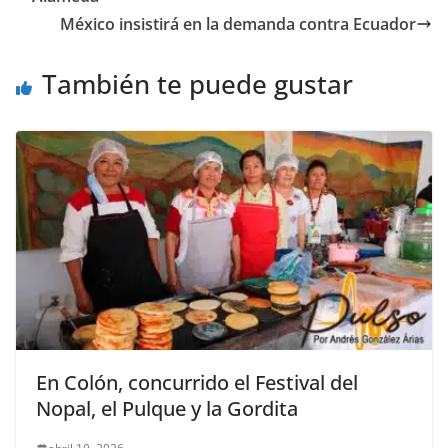
o
p
g
m
tir
México insistirá en la demanda contra Ecuador
o
p
er
También te puede gustar
k
En Colón, concurrido el Festival del
Nopal, el Pulque y la Gordita