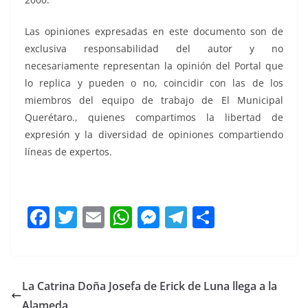
Las opiniones expresadas en este documento son de
exclusiva responsabilidad del autor y no
necesariamente representan la opinión del Portal que
lo replica y pueden o no, coincidir con las de los
miembros del equipo de trabajo de El Municipal
Querétaro., quienes compartimos la libertad de
expresión y la diversidad de opiniones compartiendo
líneas de expertos.
F
T
E
W
M
T
C
a
w
m
h
e
el
o
c
itt
ai
at
ss
e
m
e
er
l
s
e
gr
p
La Catrina Doña Josefa de Erick de Luna llega a la
b
A
n
a
ar
Alameda