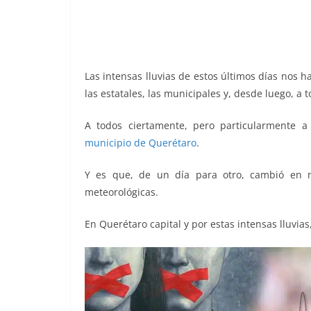
o
p
g
m
tir
o
p
er
k
Las intensas lluvias de estos últimos días nos 
las estatales, las municipales y, desde luego, a 
A todos ciertamente, pero particularmente a 
municipio de Querétaro
.
Y es que, de un día para otro, cambió en n
meteorológicas.
En Querétaro capital y por estas intensas lluvias