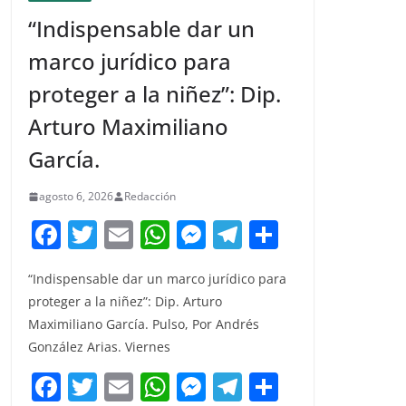
“Indispensable dar un
marco jurídico para
proteger a la niñez”: Dip.
Arturo Maximiliano
García.
agosto 6, 2026
Redacción
F
T
E
W
M
T
C
a
w
m
h
e
el
o
“Indispensable dar un marco jurídico para
c
itt
ai
at
ss
e
m
proteger a la niñez”: Dip. Arturo
e
er
l
s
e
gr
p
Maximiliano García. Pulso, Por Andrés
b
A
n
a
ar
González Arias. Viernes
o
p
g
m
tir
F
T
E
W
M
T
C