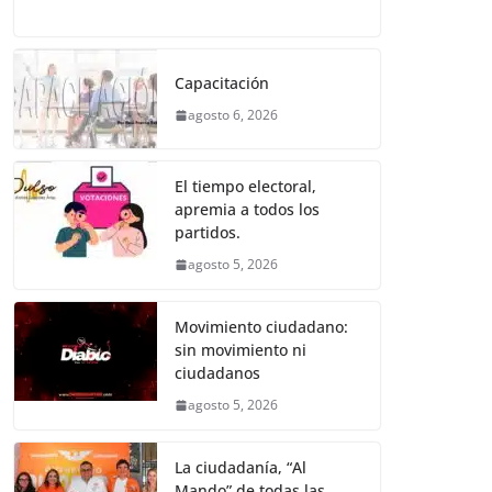
o
p
er
a
w
m
h
e
el
o
k
c
itt
ai
at
ss
e
m
e
er
l
s
e
gr
p
Capacitación
b
A
n
a
ar
agosto 6, 2026
o
p
g
m
tir
o
p
er
El tiempo electoral,
k
apremia a todos los
partidos.
agosto 5, 2026
Movimiento ciudadano:
sin movimiento ni
ciudadanos
agosto 5, 2026
La ciudadanía, “Al
Mando” de todas las