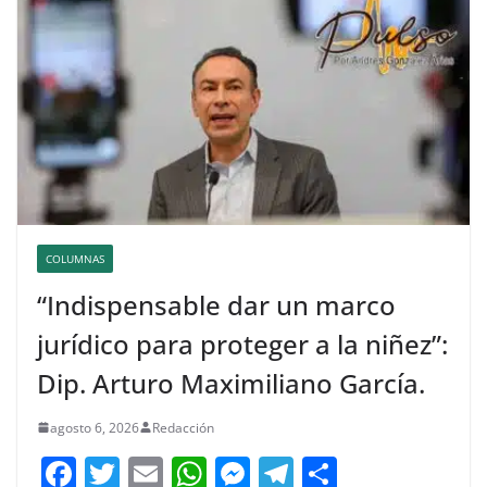
COLUMNAS
“Indispensable dar un marco
jurídico para proteger a la niñez”:
Dip. Arturo Maximiliano García.
agosto 6, 2026
Redacción
F
T
E
W
M
T
C