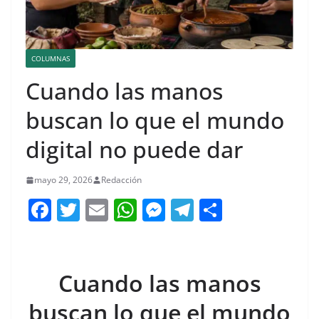
COLUMNAS
Cuando las manos
buscan lo que el mundo
digital no puede dar
mayo 29, 2026
Redacción
F
T
E
W
M
T
C
a
w
m
h
e
el
o
c
itt
ai
at
ss
e
m
e
er
l
s
e
gr
p
Cuando las manos
b
A
n
a
ar
buscan lo que el mundo