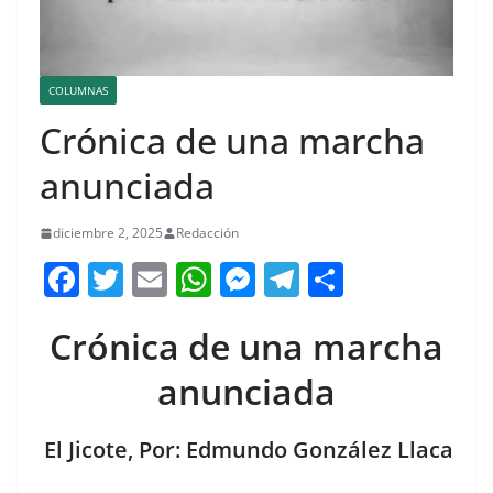
COLUMNAS
Crónica de una marcha
anunciada
diciembre 2, 2025
Redacción
F
T
E
W
M
T
C
a
w
m
h
e
el
o
Crónica de una marcha
c
itt
ai
at
ss
e
m
e
er
l
s
e
gr
p
anunciada
b
A
n
a
ar
o
p
g
m
tir
El Jicote, Por: Edmundo González Llaca
o
p
er