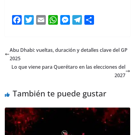
marcha
F
T
E
W
M
T
C
a
w
m
h
e
el
o
c
itt
ai
at
ss
e
m
e
er
l
s
e
gr
p
Abu Dhabi: vueltas, duración y detalles clave del GP
b
A
n
a
ar
2025
o
p
g
m
tir
Lo que viene para Querétaro en las elecciones del
o
p
er
2027
k
También te puede gustar