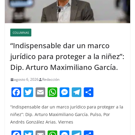
COLUMNAS
“Indispensable dar un marco
jurídico para proteger a la niñez”:
Dip. Arturo Maximiliano García.
agosto 6, 2026
Redacción
F
T
E
W
M
T
C
a
w
m
h
e
el
o
“Indispensable dar un marco jurídico para proteger a la
c
itt
ai
at
ss
e
m
niñez”: Dip. Arturo Maximiliano García. Pulso, Por
e
er
l
s
e
gr
p
Andrés González Arias. Viernes
b
A
n
a
ar