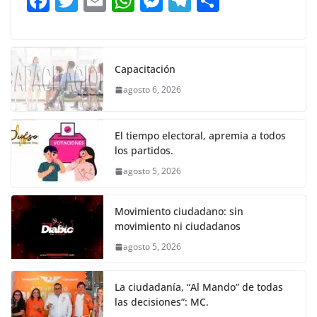
F
T
E
W
M
T
C
o
p
g
m
tir
a
w
m
h
e
el
o
o
p
er
c
itt
ai
at
ss
e
m
k
e
er
l
s
e
gr
p
Capacitación
b
A
n
a
ar
agosto 6, 2026
o
p
g
m
tir
o
p
er
El tiempo electoral, apremia a todos
k
los partidos.
agosto 5, 2026
Movimiento ciudadano: sin
movimiento ni ciudadanos
agosto 5, 2026
La ciudadanía, “Al Mando” de todas
las decisiones”: MC.