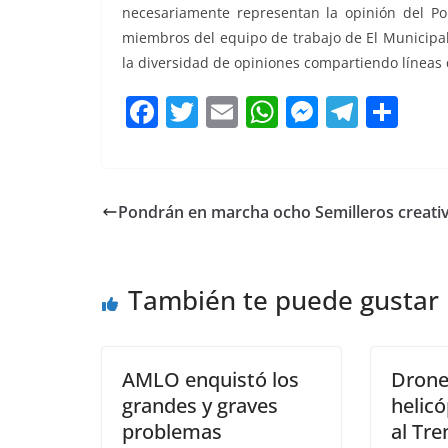
necesariamente representan la opinión del Por
miembros del equipo de trabajo de El Municipal
la diversidad de opiniones compartiendo líneas 
F
T
E
W
M
T
C
a
w
m
h
e
el
o
c
itt
ai
at
ss
e
m
e
er
l
s
e
gr
p
Pondrán en marcha ocho Semilleros creati
b
A
n
a
ar
o
p
g
m
tir
También te puede gustar
o
p
er
k
AMLO enquistó los
Drone
grandes y graves
helicó
problemas
al Tr