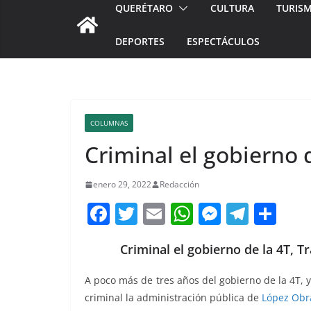
QUERÉTARO
CULTURA
TURIS
DEPORTES
ESPECTÁCULOS
COLUMNAS
Criminal el gobierno 
enero 29, 2022
Redacción
F
T
E
W
M
T
C
a
w
m
h
e
el
o
Criminal el gobierno de la 4T, T
c
itt
ai
at
ss
e
m
e
er
l
s
e
gr
p
A poco más de tres años del gobierno de la 4T, 
b
A
n
a
ar
criminal la administración pública de
López Obr