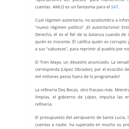
cuentas. AMLO es un fantasma para el
SAT
.
Cual régimen autoritario, no acostumbra a inform
“nuevo régimen político” ¡El autoritarismo! En
Derecho, él es el fiel de la balanza cuando de i
quién es inocente. Él califica quién es corrupto y
a sus “sabuesos”, para reprimir al pueblo por no
El Tren Maya, un desastre anunciado. La senado
corresponda (López Obrador), por el ecocidio de
mil millones pesos fuera de lo programado?
La refinería Dos Bocas, otro fracaso más. Mientr
limpias, el gobierno de López, impulsa las e
refinería.
El presupuesto del aeropuerto de Santa Lucía, 
cuentas a nadie, ha superado en mucho su pres