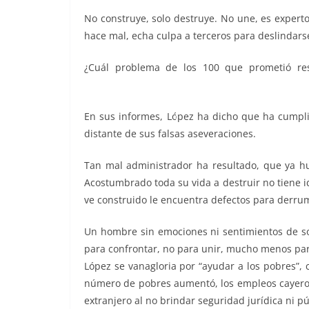
o
p
g
m
tir
No construye, solo destruye. No une, es experto
o
p
er
hace mal, echa culpa a terceros para deslindar
k
¿Cuál problema de los 100 que prometió res
Criminal, Criminal, Criminal, Criminal
En sus informes, López ha dicho que ha cumpli
distante de sus falsas aseveraciones.
Tan mal administrador ha resultado, que ya 
Acostumbrado toda su vida a destruir no tiene i
ve construido le encuentra defectos para derrum
Un hombre sin emociones ni sentimientos de sol
para confrontar, no para unir, mucho menos par
López se vanagloria por “ayudar a los pobres”,
número de pobres aumentó, los empleos cayeron,
extranjero al no brindar seguridad jurídica ni pú