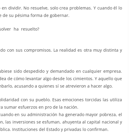
 en dividir. No resuelve, solo crea problemas. Y cuando él lo
se de su pésima forma de gobernar.
olver ha resuelto?
Criminal, Criminal, Criminal, Criminal,
do con sus compromisos. La realidad es otra muy distinta y
hubiese sido despedido y demandado en cualquier empresa.
dea de cómo levantar algo desde los cimientos. Y aquello que
barlo, acusando a quienes sí se atrevieron a hacer algo.
idaridad con su pueblo. Esas emociones torcidas las utiliza
a sumar esfuerzos en pro de la nación.
 cuando en su administración ha generado mayor pobreza, el
 las inversiones se esfuman, ahuyenta al capital nacional y
blica. Instituciones del Estado y privadas lo confirman.