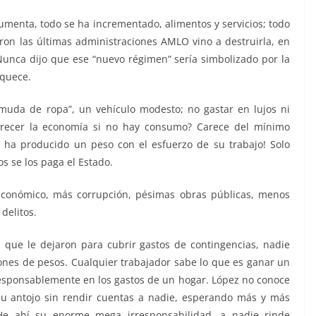
aumenta, todo se ha incrementado, alimentos y servicios; todo
ron las últimas administraciones AMLO vino a destruirla, en
 Nunca dijo que ese “nuevo régimen” sería simbolizado por la
iquece.
muda de ropa”, un vehículo modesto; no gastar en lujos ni
crecer la economía si no hay consumo? Carece del mínimo
ha producido un peso con el esfuerzo de su trabajo! Solo
s se los paga el Estado.
conómico, más corrupción, pésimas obras públicas, menos
delitos.
 que le dejaron para cubrir gastos de contingencias, nadie
ones de pesos. Cualquier trabajador sabe lo que es ganar un
responsablemente en los gastos de un hogar. López no conoce
a su antojo sin rendir cuentas a nadie, esperando más y más
 He ahí su enorme mega irresponsabilidad, a nadie rinde