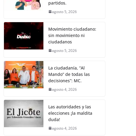
k
partidos.
agosto 5, 2026
Movimiento ciudadano:
sin movimiento ni
ciudadanos
agosto 5, 2026
La ciudadanía, “Al
Mando” de todas las
decisiones”: MC.
agosto 4, 2026
Las autoridades y las
elecciones ¡la maldita
duda!
agosto 4, 2026