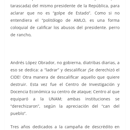
tarascada) del mismo presidente de la República, para
aclarar que no es “golpe de Estado”. Como si no
entendiera el “politólogo de AMLO, es una forma
coloquial de calificar los abusos del presidente. perro
de rancho,
perro de rancho, perro de rancho, perro de
rancho, perro de rancho, perro de rancho, perro de
rancho, perro de rancho, perro de rancho
Andrés López Obrador, no gobierna, diatribas diarias, a
eso se dedica: a “ladrar” y descalificar ¡Se derechizó el
CIDE! Otra manera de descalificar aquello que quiere
destruir. Esta vez fue el Centro de Investigación y
Docencia Económica su centro de ataque; Centro al que
equiparó a la UNAM; ambas instituciones se
“derechizaron”, según la apreciación del “can del
pueblo”.
Tres años dedicados a la campaña de descrédito en