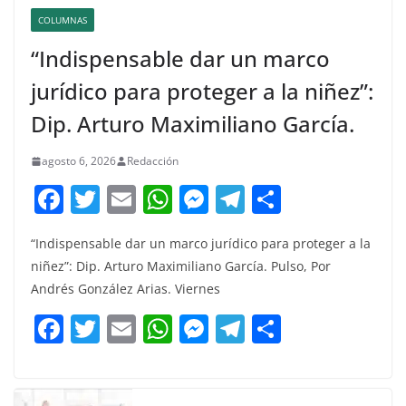
COLUMNAS
“Indispensable dar un marco
jurídico para proteger a la niñez”:
Dip. Arturo Maximiliano García.
agosto 6, 2026
Redacción
F
T
E
W
M
T
C
a
w
m
h
e
el
o
“Indispensable dar un marco jurídico para proteger a la
c
itt
ai
at
ss
e
m
niñez”: Dip. Arturo Maximiliano García. Pulso, Por
e
er
l
s
e
gr
p
Andrés González Arias. Viernes
b
A
n
a
ar
F
T
E
W
M
T
C
o
p
g
m
tir
a
w
m
h
e
el
o
o
p
er
c
itt
ai
at
ss
e
m
k