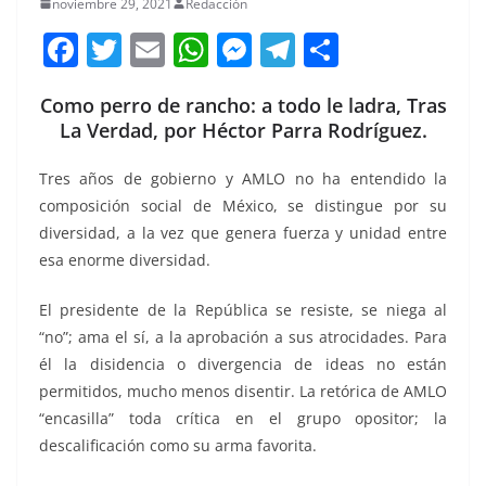
noviembre 29, 2021
Redacción
F
T
E
W
M
T
C
a
w
m
h
e
el
o
Como perro de rancho: a todo le ladra, Tras
c
itt
ai
at
ss
e
m
La Verdad, por Héctor Parra Rodríguez.
e
er
l
s
e
gr
p
b
A
n
a
ar
Tres años de gobierno y AMLO no ha entendido la
composición social de México, se distingue por su
o
p
g
m
tir
diversidad, a la vez que genera fuerza y unidad entre
o
p
er
esa enorme diversidad.
k
El presidente de la República se resiste, se niega al
“no”; ama el sí, a la aprobación a sus atrocidades. Para
él la disidencia o divergencia de ideas no están
permitidos, mucho menos disentir. La retórica de AMLO
“encasilla” toda crítica en el grupo opositor; la
descalificación como su arma favorita.