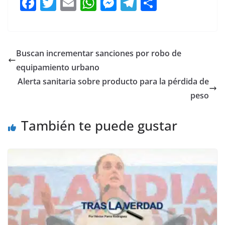
F
T
E
W
M
T
C
a
w
m
h
e
el
o
c
itt
ai
at
ss
e
m
e
er
l
s
e
gr
p
Buscan incrementar sanciones por robo de
b
A
n
a
ar
equipamiento urbano
o
p
g
m
tir
Alerta sanitaria sobre producto para la pérdida de
o
p
er
peso
k
También te puede gustar