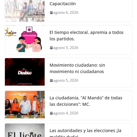
e
er
l
s
e
gr
p
Capacitación
b
A
n
a
ar
agosto 6, 2026
o
p
g
m
tir
o
p
er
El tiempo electoral, apremia a todos
k
los partidos.
agosto 5, 2026
Movimiento ciudadano: sin
movimiento ni ciudadanos
agosto 5, 2026
La ciudadanía, “Al Mando” de todas
las decisiones”: MC.
agosto 4, 2026
Las autoridades y las elecciones ¡la
maldita duda!