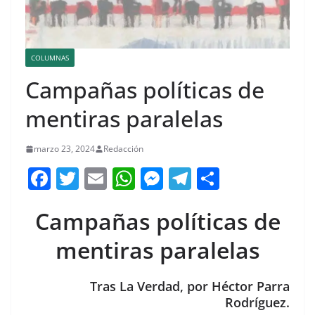
COLUMNAS
Campañas políticas de
mentiras paralelas
marzo 23, 2024
Redacción
F
T
E
W
M
T
C
a
w
m
h
e
el
o
Campañas políticas de
c
itt
ai
at
ss
e
m
e
er
l
s
e
gr
p
mentiras paralelas
b
A
n
a
ar
o
p
g
m
tir
Tras La Verdad, por Héctor Parra
Rodríguez.
o
p
er