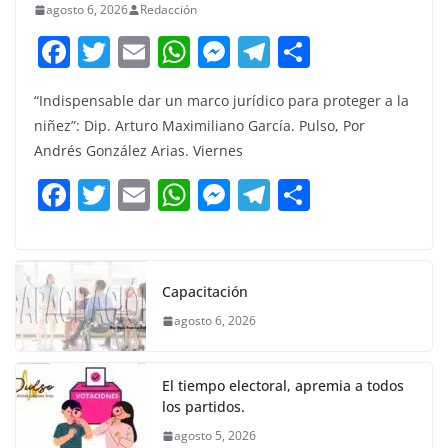
agosto 6, 2026
Redacción
F
T
E
W
M
T
C
a
w
m
h
e
el
o
“Indispensable dar un marco jurídico para proteger a la
c
itt
ai
at
ss
e
m
niñez”: Dip. Arturo Maximiliano García. Pulso, Por
e
er
l
s
e
gr
p
Andrés González Arias. Viernes
b
A
n
a
ar
F
T
E
W
M
T
C
o
p
g
m
tir
a
w
m
h
e
el
o
o
p
er
c
itt
ai
at
ss
e
m
k
e
er
l
s
e
gr
p
Capacitación
b
A
n
a
ar
agosto 6, 2026
o
p
g
m
tir
o
p
er
El tiempo electoral, apremia a todos
k
los partidos.
agosto 5, 2026