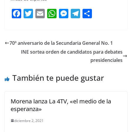
F
T
E
W
M
T
C
a
w
m
h
e
el
o
c
itt
ai
at
ss
e
m
e
er
l
s
e
gr
p
70º aniversario de la Secundaria General No. 1
b
A
n
a
ar
INE sortea orden de candidatos para debates
o
p
g
m
tir
presidenciales
o
p
er
También te puede gustar
k
Morena lanza La 4TV, «el medio de la
esperanza»
diciembre 2, 2021