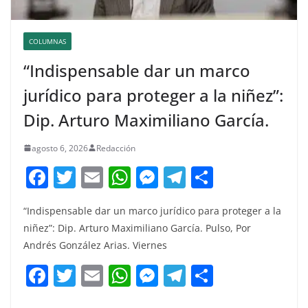
COLUMNAS
“Indispensable dar un marco
jurídico para proteger a la niñez”:
Dip. Arturo Maximiliano García.
agosto 6, 2026
Redacción
F
T
E
W
M
T
C
a
w
m
h
e
el
o
“Indispensable dar un marco jurídico para proteger a la
c
itt
ai
at
ss
e
m
niñez”: Dip. Arturo Maximiliano García. Pulso, Por
e
er
l
s
e
gr
p
Andrés González Arias. Viernes
b
A
n
a
ar
F
T
E
W
M
T
C
o
p
g
m
tir
a
w
m
h
e
el
o