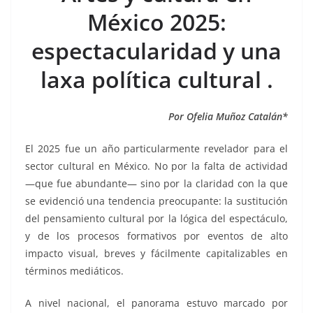
b
A
n
a
ar
México 2025:
o
p
g
m
tir
espectacularidad y una
o
p
er
k
laxa política cultural .
Por Ofelia Muñoz Catalán*
El 2025 fue un año particularmente revelador para el
sector cultural en México. No por la falta de actividad
—que fue abundante— sino por la claridad con la que
se evidenció una tendencia preocupante: la sustitución
del pensamiento cultural por la lógica del espectáculo,
y de los procesos formativos por eventos de alto
impacto visual, breves y fácilmente capitalizables en
términos mediáticos.
A nivel nacional, el panorama estuvo marcado por