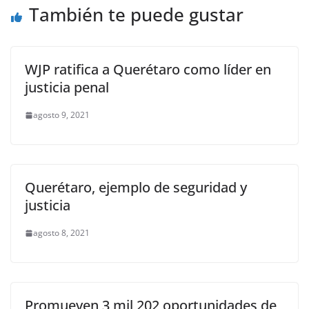
o
p
er
También te puede gustar
k
WJP ratifica a Querétaro como líder en
justicia penal
agosto 9, 2021
Querétaro, ejemplo de seguridad y
justicia
agosto 8, 2021
Promueven 3 mil 202 oportunidades de