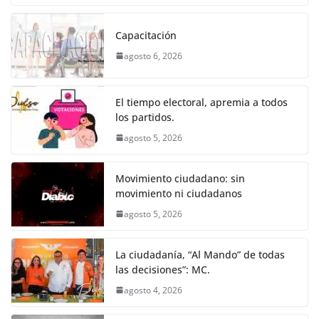
o
p
er
c
itt
ai
at
ss
e
m
k
e
er
l
s
e
gr
p
Capacitación
b
A
n
a
ar
agosto 6, 2026
o
p
g
m
tir
o
p
er
El tiempo electoral, apremia a todos
k
los partidos.
agosto 5, 2026
Movimiento ciudadano: sin
movimiento ni ciudadanos
agosto 5, 2026
La ciudadanía, “Al Mando” de todas
las decisiones”: MC.
agosto 4, 2026