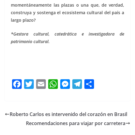
momentáneamente las plazas o una que, de verdad,
construya y sostenga el ecosistema cultural del país a
largo plazo?
*Gestora cultural, catedrática e investigadora de
patrimonio cultural.
Artes Artes Artes Artes Artes Artes Artes Artes Artes
F
T
E
W
M
T
C
a
w
m
h
e
el
o
c
itt
ai
at
ss
e
m
e
er
l
s
e
gr
p
Roberto Carlos es intervenido del corazón en Brasil
b
A
n
a
ar
Recomendaciones para viajar por carretera
o
p
g
m
tir