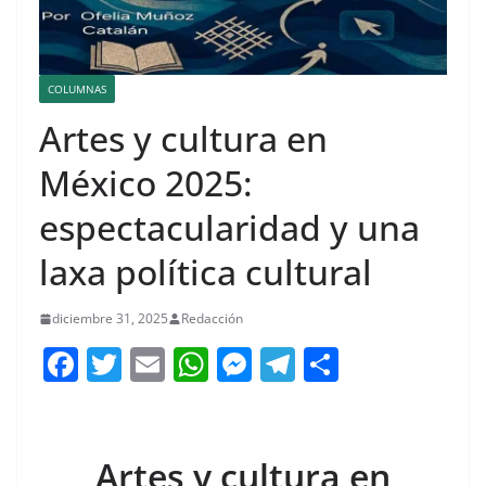
COLUMNAS
Artes y cultura en
México 2025:
espectacularidad y una
laxa política cultural
diciembre 31, 2025
Redacción
F
T
E
W
M
T
C
a
w
m
h
e
el
o
c
itt
ai
at
ss
e
m
e
er
l
s
e
gr
p
Artes y cultura en