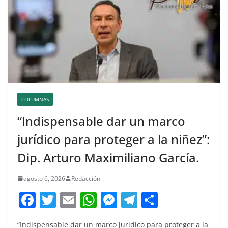
COLUMNAS
“Indispensable dar un marco
jurídico para proteger a la niñez”:
Dip. Arturo Maximiliano García.
agosto 6, 2026
Redacción
F
T
E
W
M
T
C
a
w
m
h
e
el
o
“Indispensable dar un marco jurídico para proteger a la