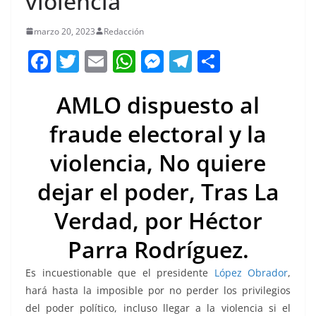
violencia
marzo 20, 2023
Redacción
F
T
E
W
M
T
C
a
w
m
h
e
el
o
AMLO dispuesto al
c
itt
ai
at
ss
e
m
e
er
l
s
e
gr
p
fraude electoral y la
b
A
n
a
ar
violencia,
No quiere
o
p
g
m
tir
dejar el poder, Tras La
o
p
er
k
Verdad, por Héctor
Parra Rodríguez.
Es incuestionable que el presidente
López Obrador
,
hará hasta la imposible por no perder los privilegios
del poder político, incluso llegar a la violencia si el