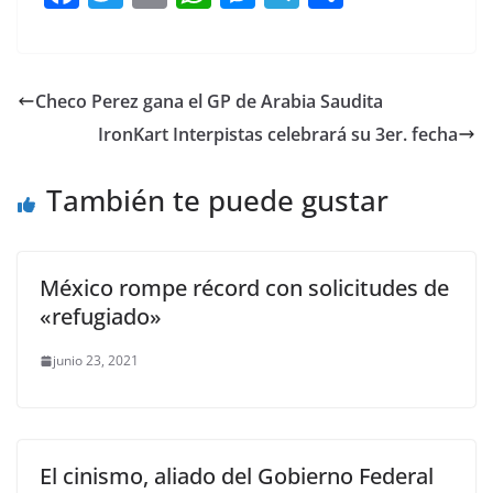
a
w
m
h
e
el
o
c
itt
ai
at
ss
e
m
e
er
l
s
e
gr
p
Checo Perez gana el GP de Arabia Saudita
b
A
n
a
ar
IronKart Interpistas celebrará su 3er. fecha
o
p
g
m
tir
o
p
er
También te puede gustar
k
México rompe récord con solicitudes de
«refugiado»
junio 23, 2021
El cinismo, aliado del Gobierno Federal