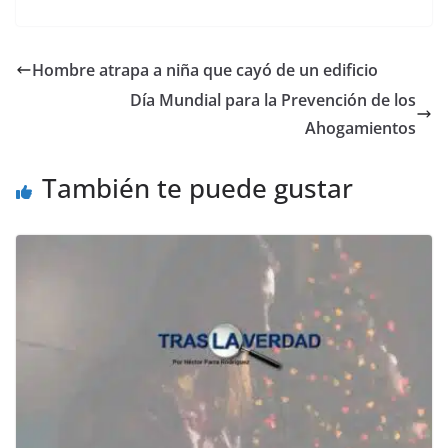
a
w
m
h
e
el
o
c
itt
ai
at
ss
e
m
e
er
l
s
e
gr
p
Hombre atrapa a niña que cayó de un edificio
b
A
n
a
ar
Día Mundial para la Prevención de los
o
p
g
m
tir
Ahogamientos
o
p
er
También te puede gustar
k