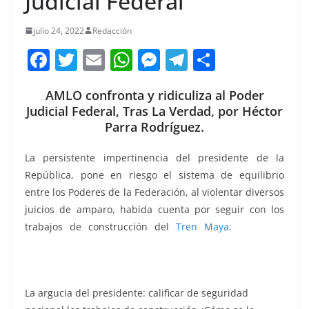
Judicial Federal
julio 24, 2022
Redacción
F
T
E
W
M
T
C
a
w
m
h
e
el
o
AMLO confronta y ridiculiza al Poder
c
itt
ai
at
ss
e
m
Judicial Federal, Tras La Verdad, por Héctor
e
er
l
s
e
gr
p
Parra Rodríguez.
b
A
n
a
ar
La persistente impertinencia del presidente de la
o
p
g
m
tir
República, pone en riesgo el sistema de equilibrio
o
p
er
entre los Poderes de la Federación, al violentar diversos
k
juicios de amparo, habida cuenta por seguir con los
trabajos de construcción del
Tren Maya
.
ridiculiza,
ridiculiza, ridiculiza, ridiculiza, ridiculiza, ridiculiza,
ridiculiza, ridiculiza
La argucia del presidente: calificar de seguridad