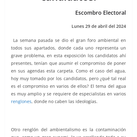
o
p
g
m
tir
o
p
er
Escombro Electoral
k
Lunes 29 de abril del 2024
La semana pasada se dio el gran foro ambiental en
todos sus apartados, donde cada uno representa un
grave problema, en esta exposición los candidatos ahí
presentes, tenían que asumir el compromiso de poner
en sus agendas esta carpeta. Como el caso del agua,
hoy muy tomado por los candidatos, pero ¿qué tal real
es el compromiso en varios de ellos? El tema del agua
es muy amplio y se requiere de especialistas en varios
renglones
, donde no caben las ideologías.
Otro renglón del ambientalismo es la contaminación