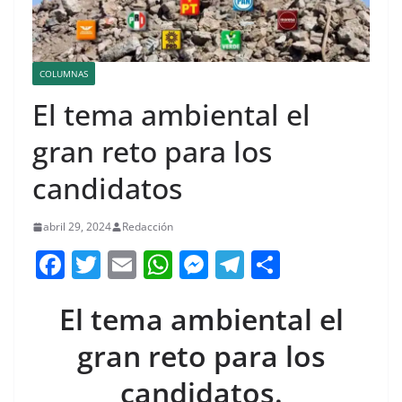
COLUMNAS
El tema ambiental el
gran reto para los
candidatos
abril 29, 2024
Redacción
F
T
E
W
M
T
C
a
w
m
h
e
el
o
El tema ambiental el
c
itt
ai
at
ss
e
m
e
er
l
s
e
gr
p
gran reto para los
b
A
n
a
ar
candidatos.