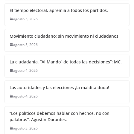
o
p
g
m
tir
El tiempo electoral, apremia a todos los partidos.
o
p
er
agosto 5, 2026
k
Movimiento ciudadano: sin movimiento ni ciudadanos
agosto 5, 2026
La ciudadanía, “Al Mando” de todas las decisiones”: MC.
agosto 4, 2026
Las autoridades y las elecciones ¡la maldita duda!
agosto 4, 2026
“Los políticos debemos hablar con hechos, no con
palabras”: Agustín Dorantes.
agosto 3, 2026