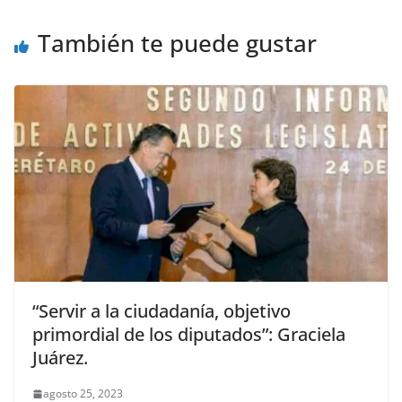
o
p
er
También te puede gustar
k
“Servir a la ciudadanía, objetivo
primordial de los diputados”: Graciela
Juárez.
agosto 25, 2023