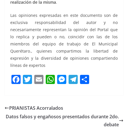
realización de la misma
.
Las opiniones expresadas en este documento son de
exclusiva responsabilidad del autor y no
necesariamente representan la opinión del Portal que
lo replica y pueden o no, coincidir con las de los
miembros del equipo de trabajo de El Municipal
Querétaro., quienes compartimos la libertad de
expresión y la diversidad de opiniones compartiendo
líneas de expertos
F
T
E
W
M
T
C
a
w
m
h
e
el
o
c
itt
ai
at
ss
e
m
e
er
l
s
e
gr
p
PRIANISTAS Acorralados
b
A
n
a
ar
Datos falsos y engañosos presentados durante 2do.
o
p
g
m
tir
debate