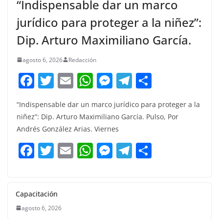
“Indispensable dar un marco
jurídico para proteger a la niñez”:
Dip. Arturo Maximiliano García.
agosto 6, 2026
Redacción
F
T
E
W
M
T
C
a
w
m
h
e
el
o
“Indispensable dar un marco jurídico para proteger a la
c
itt
ai
at
ss
e
m
niñez”: Dip. Arturo Maximiliano García. Pulso, Por
e
er
l
s
e
gr
p
Andrés González Arias. Viernes
b
A
n
a
ar
F
T
E
W
M
T
C
o
p
g
m
tir
a
w
m
h
e
el
o
o
p
er
c
itt
ai
at
ss
e
m
k
e
er
l
s
e
gr
p
Capacitación
b
A
n
a
ar
agosto 6, 2026