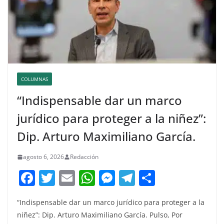
COLUMNAS
“Indispensable dar un marco
jurídico para proteger a la niñez”:
Dip. Arturo Maximiliano García.
agosto 6, 2026
Redacción
F
T
E
W
M
T
C
a
w
m
h
e
el
o
“Indispensable dar un marco jurídico para proteger a la
c
itt
ai
at
ss
e
m
niñez”: Dip. Arturo Maximiliano García. Pulso, Por