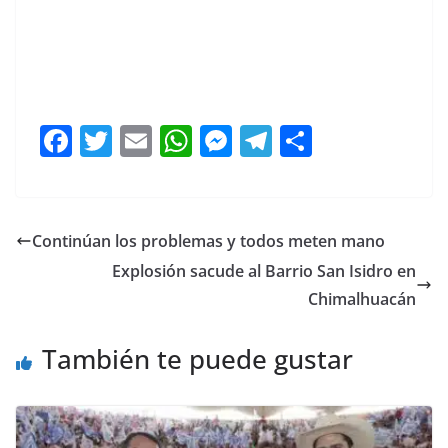
F
T
E
W
M
T
C
a
w
m
h
e
el
o
c
itt
ai
at
ss
e
m
e
er
l
s
e
gr
p
Continúan los problemas y todos meten mano
b
A
n
a
ar
Explosión sacude al Barrio San Isidro en
o
p
g
m
tir
Chimalhuacán
o
p
er
También te puede gustar
k