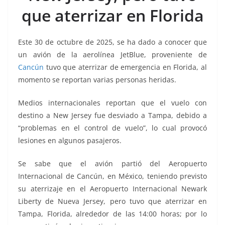
o
p
g
m
tir
que aterrizar en Florida
o
p
er
k
Este 30 de octubre de 2025, se ha dado a conocer que
un avión de la aerolínea JetBlue, proveniente de
Cancún
tuvo que aterrizar de emergencia en Florida, al
momento se reportan varias personas heridas.
Medios internacionales reportan que el vuelo con
destino a New Jersey fue desviado a Tampa, debido a
“problemas en el control de vuelo”, lo cual provocó
lesiones en algunos pasajeros.
Se sabe que el avión partió del Aeropuerto
Internacional de Cancún, en México, teniendo previsto
su aterrizaje en el Aeropuerto Internacional Newark
Liberty de Nueva Jersey, pero tuvo que aterrizar en
Tampa, Florida, alrededor de las 14:00 horas; por lo