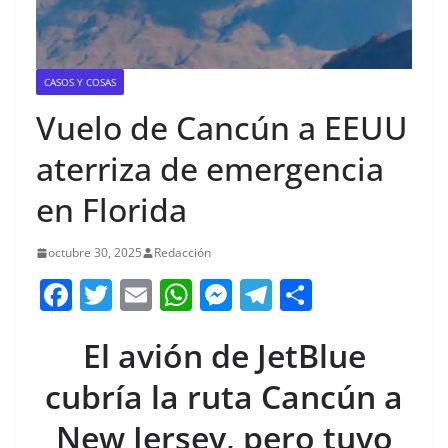
CASOS Y COSAS
Vuelo de Cancún a EEUU
aterriza de emergencia
en Florida
octubre 30, 2025
Redacción
F
T
E
W
M
T
C
a
w
m
h
e
el
o
El avión de JetBlue
c
itt
ai
at
ss
e
m
e
er
l
s
e
gr
p
cubría la ruta Cancún a
b
A
n
a
ar
New Jersey, pero tuvo