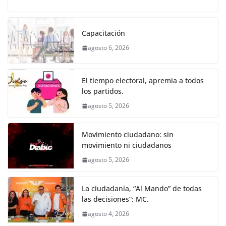
a
w
m
h
e
el
o
o
p
er
c
itt
ai
at
ss
e
m
k
e
er
l
s
e
gr
p
Capacitación
b
A
n
a
ar
agosto 6, 2026
o
p
g
m
tir
o
p
er
El tiempo electoral, apremia a todos
k
los partidos.
agosto 5, 2026
Movimiento ciudadano: sin
movimiento ni ciudadanos
agosto 5, 2026
La ciudadanía, “Al Mando” de todas
las decisiones”: MC.
agosto 4, 2026