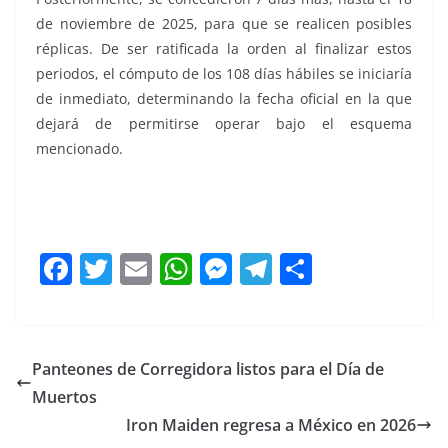
de noviembre de 2025, para que se realicen posibles
réplicas. De ser ratificada la orden al finalizar estos
periodos, el cómputo de los 108 días hábiles se iniciaría
de inmediato, determinando la fecha oficial en la que
dejará de permitirse operar bajo el esquema
mencionado.
Cancún a, Cancún a , Cancún a , Cancún a , Cancún a ,
Cancún a
F
T
E
W
M
T
C
a
w
m
h
e
el
o
c
itt
ai
at
ss
e
m
e
er
l
s
e
gr
p
Panteones de Corregidora listos para el Día de
b
A
n
a
ar
Muertos
o
p
g
m
tir
Iron Maiden regresa a México en 2026