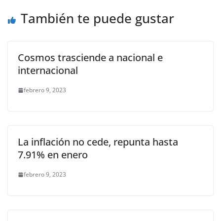
o
p
er
También te puede gustar
k
Cosmos trasciende a nacional e
internacional
febrero 9, 2023
La inflación no cede, repunta hasta
7.91% en enero
febrero 9, 2023