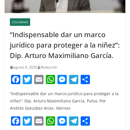
COLUMNAS
“Indispensable dar un marco
jurídico para proteger a la niñez”:
Dip. Arturo Maximiliano García.
agosto 6, 2026
Redacción
F
T
E
W
M
T
C
a
w
m
h
e
el
o
“Indispensable dar un marco jurídico para proteger a la
c
itt
ai
at
ss
e
m
niñez”: Dip. Arturo Maximiliano García. Pulso, Por
e
er
l
s
e
gr
p
Andrés González Arias. Viernes
b
A
n
a
ar
F
T
E
W
M
T
C
o
p
g
m
tir