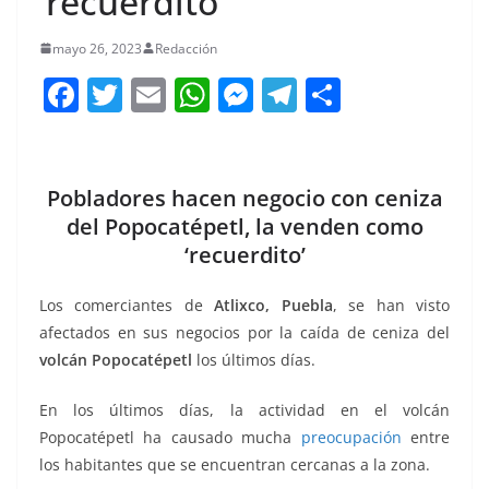
‘recuerdito’
mayo 26, 2023
Redacción
F
T
E
W
M
T
C
a
w
m
h
e
el
o
c
itt
ai
at
ss
e
m
e
er
l
s
e
gr
p
Pobladores hacen negocio con ceniza
b
A
n
a
ar
del Popocatépetl, la venden como
‘recuerdito’
o
p
g
m
tir
o
p
er
Los comerciantes de
Atlixco, Puebla
, se han visto
k
afectados en sus negocios por la caída de ceniza del
volcán Popocatépetl
los últimos días.
En los últimos días, la actividad en el volcán
Popocatépetl ha causado mucha
preocupación
entre
los habitantes que se encuentran cercanas a la zona.