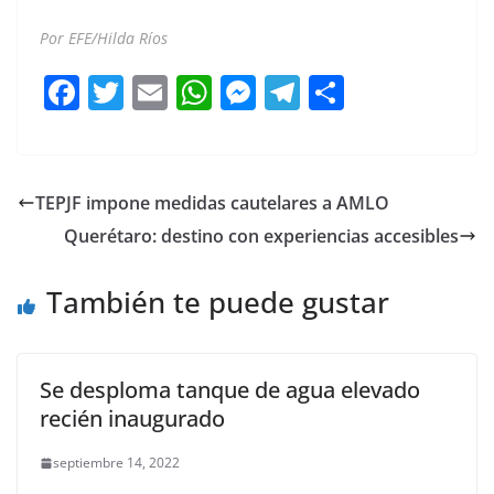
Por EFE/Hilda Ríos
F
T
E
W
M
T
C
a
w
m
h
e
el
o
c
itt
ai
at
ss
e
m
e
er
l
s
e
gr
p
TEPJF impone medidas cautelares a AMLO
b
A
n
a
ar
Querétaro: destino con experiencias accesibles
o
p
g
m
tir
o
p
er
También te puede gustar
k
Se desploma tanque de agua elevado
recién inaugurado
septiembre 14, 2022