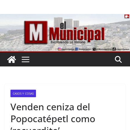
Saltar
al
contenido
CASOS Y COSAS
Venden ceniza del
Popocatépetl como