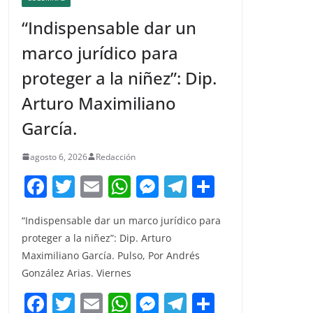
“Indispensable dar un
marco jurídico para
proteger a la niñez”: Dip.
Arturo Maximiliano
García.
agosto 6, 2026
Redacción
F
T
E
W
M
T
C
a
w
m
h
e
el
o
“Indispensable dar un marco jurídico para
c
itt
ai
at
ss
e
m
proteger a la niñez”: Dip. Arturo
e
er
l
s
e
gr
p
Maximiliano García. Pulso, Por Andrés
b
A
n
a
ar
González Arias. Viernes
o
p
g
m
tir
F
T
E
W
M
T
C