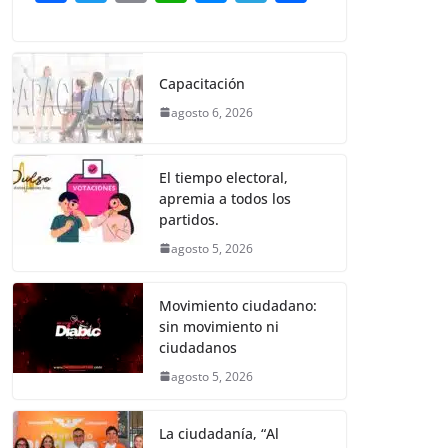
o
p
er
a
w
m
h
e
el
o
k
c
itt
ai
at
ss
e
m
e
er
l
s
e
gr
p
Capacitación
b
A
n
a
ar
agosto 6, 2026
o
p
g
m
tir
o
p
er
El tiempo electoral,
k
apremia a todos los
partidos.
agosto 5, 2026
Movimiento ciudadano:
sin movimiento ni
ciudadanos
agosto 5, 2026
La ciudadanía, “Al