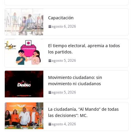
o
p
er
c
itt
ai
at
ss
e
m
k
e
er
l
s
e
gr
p
Capacitación
b
A
n
a
ar
agosto 6, 2026
o
p
g
m
tir
o
p
er
El tiempo electoral, apremia a todos
k
los partidos.
agosto 5, 2026
Movimiento ciudadano: sin
movimiento ni ciudadanos
agosto 5, 2026
La ciudadanía, “Al Mando” de todas
las decisiones”: MC.
agosto 4, 2026