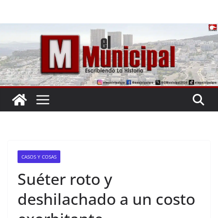
Saltar
al
contenido
CASOS Y COSAS
Suéter roto y
deshilachado a un costo