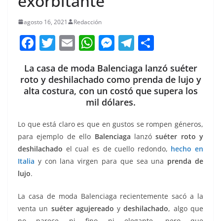
exorbitante
agosto 16, 2021
Redacción
F
T
E
W
M
T
C
a
w
m
h
e
el
o
La casa de moda Balenciaga lanzó suéter
c
itt
ai
at
ss
e
m
roto y deshilachado como prenda de lujo y
e
er
l
s
e
gr
p
alta costura, con un costó que supera los
b
A
n
a
ar
mil dólares.
o
p
g
m
tir
Lo que está claro es que en gustos se rompen géneros,
o
p
er
para ejemplo de ello
Balenciaga
lanzó
suéter roto
y
k
deshilachado
el cual es de cuello redondo,
hecho en
Italia
y con lana virgen para que sea una
prenda de
lujo
.
La casa de moda Balenciaga recientemente sacó a la
venta un
suéter agujereado
y
deshilachado
, algo que
no parece ni fino ni elegante, pero que