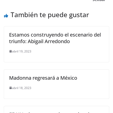
o
p
er
También te puede gustar
k
Estamos construyendo el escenario del
triunfo: Abigail Arredondo
abril 19, 2023
Madonna regresará a México
abril 18, 2023