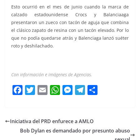
Esto ocurrió en el mes de junio cuando la marca de
calzado estadounidense Crocs y Balanciaaga
presentaron un zueco con tacón de aguja que combina
el clásico zapato de resina con un tacón elevado. Por lo
que no podía quedarse atrás y Balenciaga lanzó suéter
roto y deshilachado.
Con información e imágenes de Agencias.
F
T
E
W
M
T
C
a
w
m
h
e
el
o
c
itt
ai
at
ss
e
m
e
er
l
s
e
gr
p
Iniciativa del PRD enfurece a AMLO
b
A
n
a
ar
Bob Dylan es demandado por presunto abuso
o
p
g
m
tir
sexual