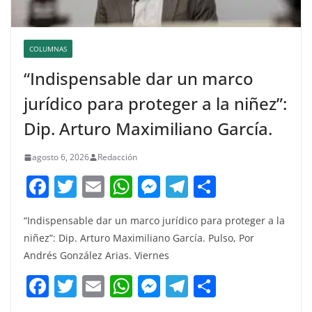
COLUMNAS
“Indispensable dar un marco
jurídico para proteger a la niñez”:
Dip. Arturo Maximiliano García.
agosto 6, 2026
Redacción
F
T
E
W
M
T
C
a
w
m
h
e
el
o
“Indispensable dar un marco jurídico para proteger a la
c
itt
ai
at
ss
e
m
niñez”: Dip. Arturo Maximiliano García. Pulso, Por
e
er
l
s
e
gr
p
Andrés González Arias. Viernes
b
A
n
a
ar
F
T
E
W
M
T
C
o
p
g
m
tir
a
w
m
h
e
el
o