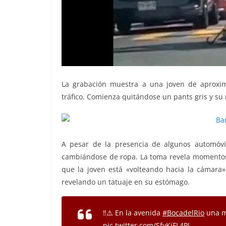
La grabación muestra a una joven de aproxim
tráfico. Comienza quitándose un pants gris y su 
A pesar de la presencia de algunos automóvil
cambiándose de ropa. La toma revela momentos
que la joven está «volteando hacia la cámara
revelando un tatuaje en su estómago.
‼️⚠️ En la avenida
#BocadelRio
una m
pic.twitter.com/SfvKjFL4PL