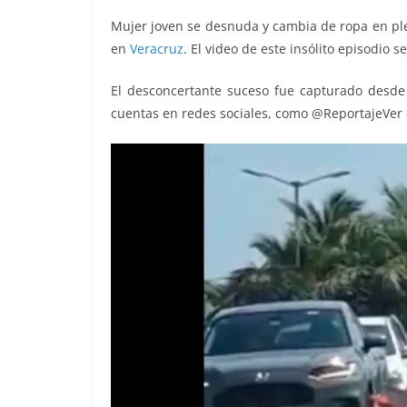
o
p
er
Mujer joven se desnuda y cambia de ropa en ple
k
en
Veracruz
. El video de este insólito episodio se
El desconcertante suceso fue capturado desde 
cuentas en redes sociales, como @ReportajeVer 