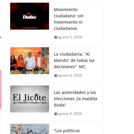
k
Movimiento
ciudadano: sin
movimiento ni
ciudadanos
agosto 5, 2026
La ciudadanía, “Al
Mando” de todas las
decisiones”: MC.
agosto 4, 2026
Las autoridades y las
elecciones ¡la maldita
duda!
agosto 4, 2026
“Los políticos