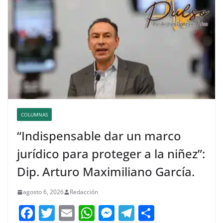
COLUMNAS
“Indispensable dar un marco
jurídico para proteger a la niñez”:
Dip. Arturo Maximiliano García.
agosto 6, 2026
Redacción
F
T
E
W
M
T
C