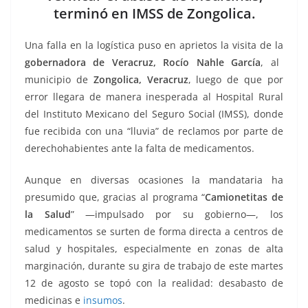
o
p
g
m
tir
terminó en IMSS de Zongolica.
o
p
er
k
Una falla en la logística puso en aprietos la visita de la
gobernadora de Veracruz, Rocío Nahle García
, al
municipio de
Zongolica, Veracruz
, luego de que por
error llegara de manera inesperada al Hospital Rural
del Instituto Mexicano del Seguro Social (IMSS), donde
fue recibida con una “lluvia” de reclamos por parte de
derechohabientes ante la falta de medicamentos.
Aunque en diversas ocasiones la mandataria ha
presumido que, gracias al programa “
Camionetitas de
la Salud
” —impulsado por su gobierno—, los
medicamentos se surten de forma directa a centros de
salud y hospitales, especialmente en zonas de alta
marginación, durante su gira de trabajo de este martes
12 de agosto se topó con la realidad: desabasto de
medicinas e
insumos
.