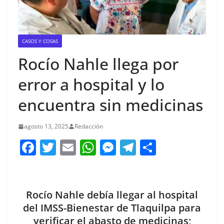
CASOS Y COSAS
Rocío Nahle llega por
error a hospital y lo
encuentra sin medicinas
agosto 13, 2025
Redacción
F
T
E
W
M
T
C
a
w
m
h
e
el
o
c
itt
ai
at
ss
e
m
e
er
l
s
e
gr
p
Rocío Nahle debía llegar al hospital
b
A
n
a
ar
del IMSS-Bienestar de Tlaquilpa para
verificar el abasto de medicinas;