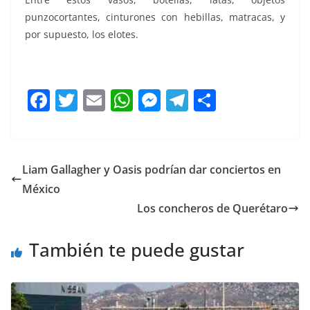
punzocortantes, cinturones con hebillas, matracas, y
por supuesto, los elotes.
F
T
E
W
M
T
C
a
w
m
h
e
el
o
c
itt
ai
at
ss
e
m
e
er
l
s
e
gr
p
Liam Gallagher y Oasis podrían dar conciertos en
b
A
n
a
ar
México
o
p
g
m
tir
Los concheros de Querétaro
o
p
er
También te puede gustar
k