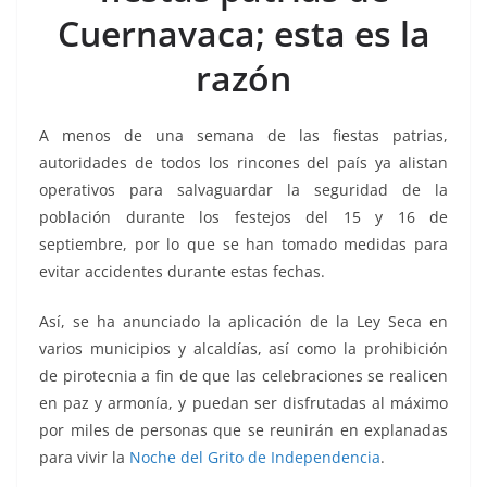
o
p
g
m
tir
Cuernavaca; esta es la
o
p
er
k
razón
A menos de una semana de las fiestas patrias,
autoridades de todos los rincones del país ya alistan
operativos para salvaguardar la seguridad de la
población durante los festejos del 15 y 16 de
septiembre, por lo que se han tomado medidas para
evitar accidentes durante estas fechas.
Así, se ha anunciado la aplicación de la Ley Seca en
varios municipios y alcaldías, así como la prohibición
de pirotecnia a fin de que las celebraciones se realicen
en paz y armonía, y puedan ser disfrutadas al máximo
por miles de personas que se reunirán en explanadas
para vivir la
Noche del Grito de Independencia
.