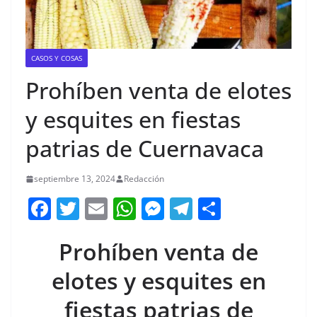
CASOS Y COSAS
Prohíben venta de elotes
y esquites en fiestas
patrias de Cuernavaca
septiembre 13, 2024
Redacción
F
T
E
W
M
T
C
a
w
m
h
e
el
o
Prohíben venta de
c
itt
ai
at
ss
e
m
e
er
l
s
e
gr
p
elotes y esquites en
b
A
n
a
ar
fiestas patrias de