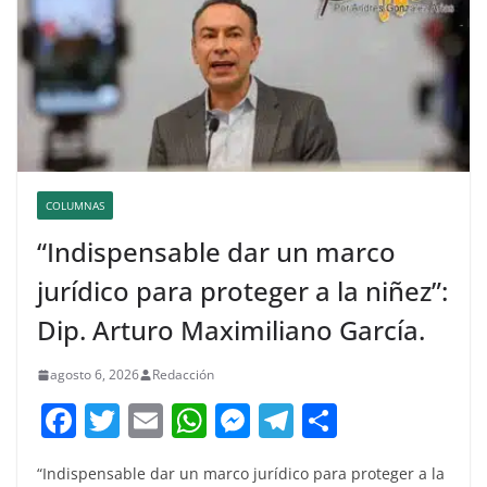
COLUMNAS
“Indispensable dar un marco
jurídico para proteger a la niñez”:
Dip. Arturo Maximiliano García.
agosto 6, 2026
Redacción
F
T
E
W
M
T
C
a
w
m
h
e
el
o
“Indispensable dar un marco jurídico para proteger a la