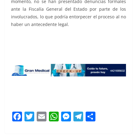
momento, no se han presentado denuncias formales
ante la Fiscalía General del Estado por parte de los
involucrados, lo que podría entorpecer el proceso al no
haber un antecedente legal.
Estudiantes acusan, Estudiantes acusan, Estudiantes
acusan, Estudiantes acusan, Estudiantes acusan,
Estudiantes acusan
F
T
E
W
M
T
C
a
w
m
h
e
el
o
c
itt
ai
at
ss
e
m