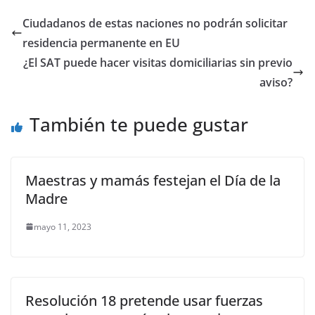
e
er
l
s
e
gr
p
Ciudadanos de estas naciones no podrán solicitar
b
A
n
a
ar
residencia permanente en EU
o
p
g
m
tir
¿El SAT puede hacer visitas domiciliarias sin previo
o
p
er
aviso?
k
También te puede gustar
Maestras y mamás festejan el Día de la
Madre
mayo 11, 2023
Resolución 18 pretende usar fuerzas