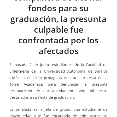
b
A
n
a
ar
fondos para su
o
p
g
m
tir
graduación, la presunta
o
p
er
k
culpable fue
confrontada por los
afectados
El pasado 2 de junio, estudiantes de la Facultad de
Enfermería de la Universidad Autónoma de Sinaloa
(UAS) en
Culiacán
protagonizaron una protesta en la
Torre Académica para denunciar la presunta
desaparición de aproximadamente 200 mil pesos
destinados a su fiesta de graduación.
La señalada es la jefa de grupo, una estudiante de
mayor edad que fue encargada de administrar los