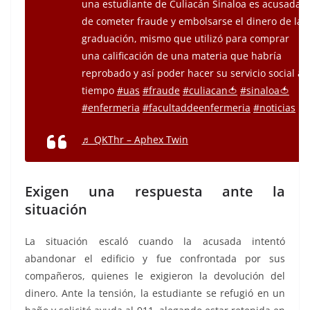
una estudiante de Culiacán Sinaloa es acusada
de cometer fraude y embolsarse el dinero de la
graduación, mismo que utilizó para comprar
una calificación de una materia que habría
reprobado y así poder hacer su servicio social a
tiempo
#uas
#fraude
#culiacan🍅
#sinaloa🍅
#enfermeria
#facultaddeenfermeria
#noticias
♬ QKThr – Aphex Twin
Exigen una respuesta ante la
situación
La situación escaló cuando la acusada intentó
abandonar el edificio y fue confrontada por sus
compañeros, quienes le exigieron la devolución del
dinero. Ante la tensión, la estudiante se refugió en un