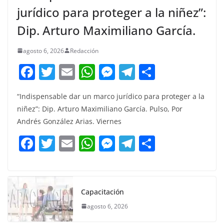
jurídico para proteger a la niñez”:
Dip. Arturo Maximiliano García.
agosto 6, 2026
Redacción
F
T
E
W
M
T
C
a
w
m
h
e
el
o
“Indispensable dar un marco jurídico para proteger a la
c
itt
ai
at
ss
e
m
niñez”: Dip. Arturo Maximiliano García. Pulso, Por
e
er
l
s
e
gr
p
Andrés González Arias. Viernes
b
A
n
a
ar
F
T
E
W
M
T
C
o
p
g
m
tir
a
w
m
h
e
el
o
o
p
er
c
itt
ai
at
ss
e
m
k
e
er
l
s
e
gr
p
Capacitación
b
A
n
a
ar
agosto 6, 2026
o
p
g
m
tir