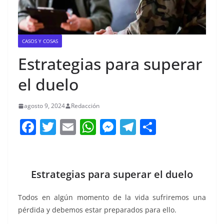
CASOS Y COSAS
Estrategias para superar
el duelo
agosto 9, 2024
Redacción
F
T
E
W
M
T
C
a
w
m
h
e
el
o
c
itt
ai
at
ss
e
m
e
er
l
s
e
gr
p
Estrategias para superar el duelo
b
A
n
a
ar
Todos en algún momento de la vida sufriremos una
o
p
g
m
tir
pérdida y debemos estar preparados para ello.
o
p
er