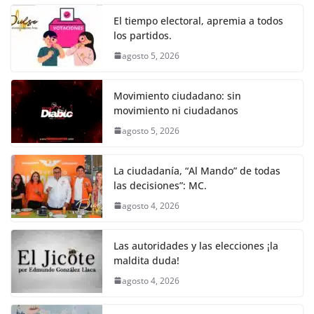
o
p
er
El tiempo electoral, apremia a todos
k
los partidos.
agosto 5, 2026
Movimiento ciudadano: sin
movimiento ni ciudadanos
agosto 5, 2026
La ciudadanía, “Al Mando” de todas
las decisiones”: MC.
agosto 4, 2026
Las autoridades y las elecciones ¡la
maldita duda!
agosto 4, 2026