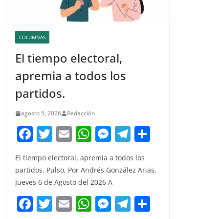
COLUMNAS
El tiempo electoral,
apremia a todos los
partidos.
agosto 5, 2026
Redacción
F
T
E
W
M
T
C
a
w
m
h
e
el
o
El tiempo electoral, apremia a todos los
c
itt
ai
at
ss
e
m
partidos. Pulso, Por Andrés González Arias.
e
er
l
s
e
gr
p
Jueves 6 de Agosto del 2026 A
b
A
n
a
ar
F
T
E
W
M
T
C
o
p
g
m
tir