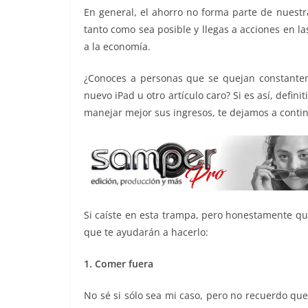
o
p
g
m
tir
En general, el ahorro no forma parte de nuestr
tanto como sea posible y llegas a acciones en la
o
p
er
a la economía.
k
¿Conoces a personas que se quejan constante
nuevo iPad u otro artículo caro? Si es así, defin
manejar mejor sus ingresos, te dejamos a contin
Si caíste en esta trampa, pero honestamente qu
que te ayudarán a hacerlo:
1. Comer fuera
No sé si sólo sea mi caso, pero no recuerdo qu