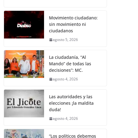
a
w
m
h
e
el
o
o
p
er
c
itt
ai
at
ss
e
m
k
e
er
l
s
e
gr
p
Movimiento ciudadano:
sin movimiento ni
b
A
n
a
ar
ciudadanos
o
p
g
m
tir
agosto 5, 2026
o
p
er
k
La ciudadanía, “Al
Mando” de todas las
decisiones”: MC.
agosto 4, 2026
Las autoridades y las
elecciones ¡la maldita
duda!
agosto 4, 2026
“Los políticos debemos