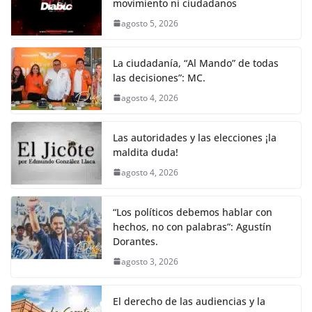
movimiento ni ciudadanos
b
A
n
a
ar
agosto 5, 2026
o
p
g
m
tir
o
p
er
La ciudadanía, “Al Mando” de todas
k
las decisiones”: MC.
agosto 4, 2026
Las autoridades y las elecciones ¡la
maldita duda!
agosto 4, 2026
“Los políticos debemos hablar con
hechos, no con palabras”: Agustín
Dorantes.
agosto 3, 2026
El derecho de las audiencias y la