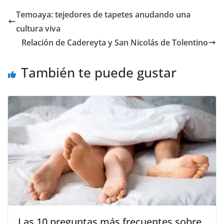
e
er
l
s
e
gr
p
Temoaya: tejedores de tapetes anudando una
b
A
n
a
ar
cultura viva
o
p
g
m
tir
Relación de Cadereyta y San Nicolás de Tolentino
o
p
er
También te puede gustar
k
Las 10 preguntas más frecuentes sobre