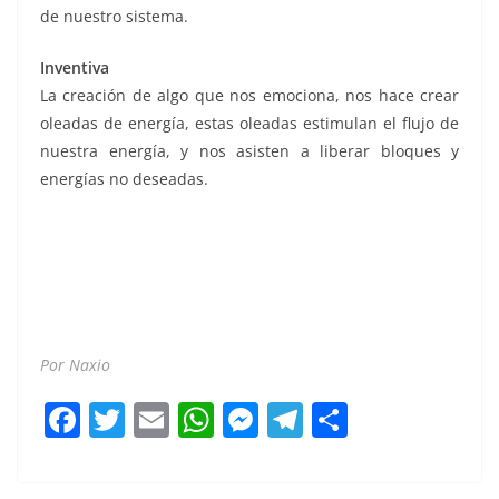
de nuestro sistema.
Inventiva
La creación de algo que nos emociona, nos hace crear
oleadas de energía, estas oleadas estimulan el flujo de
nuestra energía, y nos asisten a liberar bloques y
energías no deseadas.
energía íntima energía íntima energía íntima energía
íntima energía íntima energía íntima energía íntima
energía íntima energía íntima energía íntima energía
íntima
Por Naxio
F
T
E
W
M
T
C
a
w
m
h
e
el
o
c
itt
ai
at
ss
e
m