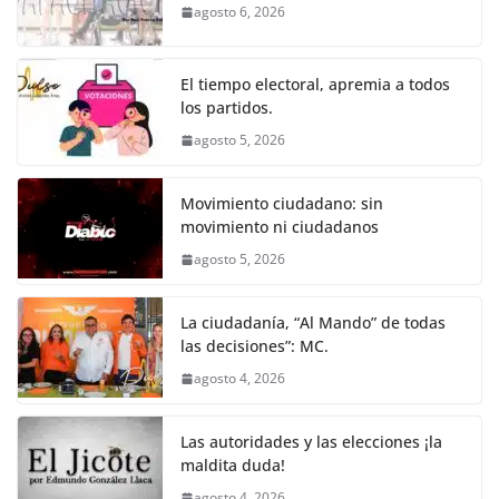
b
A
n
a
ar
agosto 6, 2026
o
p
g
m
tir
o
p
er
El tiempo electoral, apremia a todos
k
los partidos.
agosto 5, 2026
Movimiento ciudadano: sin
movimiento ni ciudadanos
agosto 5, 2026
La ciudadanía, “Al Mando” de todas
las decisiones”: MC.
agosto 4, 2026
Las autoridades y las elecciones ¡la
maldita duda!
agosto 4, 2026