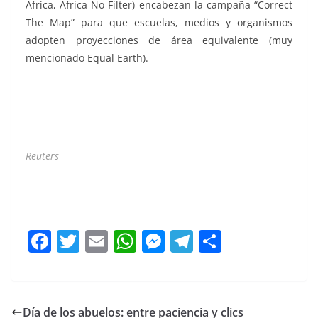
Africa, Africa No Filter) encabezan la campaña “Correct
The Map” para que escuelas, medios y organismos
adopten proyecciones de área equivalente (muy
mencionado Equal Earth).
Reuters
África pide África pide África pide África pide África
pide África pide África pide
F
T
E
W
M
T
C
a
w
m
h
e
el
o
c
itt
ai
at
ss
e
m
e
er
l
s
e
gr
p
Día de los abuelos: entre paciencia y clics