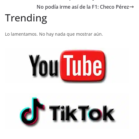
b
A
n
a
ar
No podía irme así de la F1: Checo Pérez
o
p
g
m
tir
Trending
o
p
er
k
Lo lamentamos. No hay nada que mostrar aún.