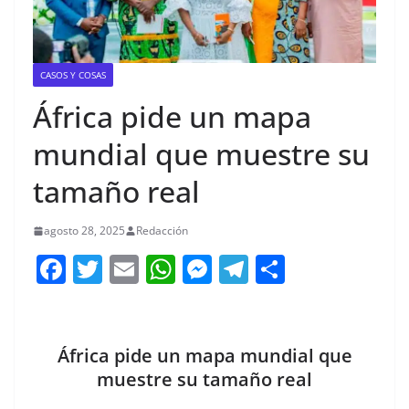
CASOS Y COSAS
África pide un mapa
mundial que muestre su
tamaño real
agosto 28, 2025
Redacción
F
T
E
W
M
T
C
a
w
m
h
e
el
o
c
itt
ai
at
ss
e
m
e
er
l
s
e
gr
p
África pide un mapa mundial que
b
A
n
a
ar
muestre su tamaño real