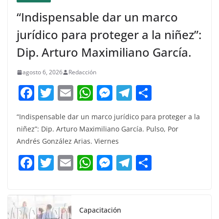
“Indispensable dar un marco
jurídico para proteger a la niñez”:
Dip. Arturo Maximiliano García.
agosto 6, 2026
Redacción
F
T
E
W
M
T
C
a
w
m
h
e
el
o
“Indispensable dar un marco jurídico para proteger a la
c
itt
ai
at
ss
e
m
niñez”: Dip. Arturo Maximiliano García. Pulso, Por
e
er
l
s
e
gr
p
Andrés González Arias. Viernes
b
A
n
a
ar
F
T
E
W
M
T
C
o
p
g
m
tir
a
w
m
h
e
el
o
o
p
er
c
itt
ai
at
ss
e
m
k
e
er
l
s
e
gr
p
Capacitación