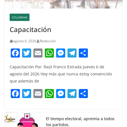
COLUMNAS
Capacitación
agosto 6, 2026
Redacción
F
T
E
W
M
T
C
a
w
m
h
e
el
o
Capacitación Por: Raúl Franco Estrada Jueves 6 de
c
itt
ai
at
ss
e
m
agosto del 2026 Hoy más que nunca estoy convencido
e
er
l
s
e
gr
p
que además de
b
A
n
a
ar
F
T
E
W
M
T
C
o
p
g
m
tir
a
w
m
h
e
el
o
o
p
er
c
itt
ai
at
ss
e
m
k
e
er
l
s
e
gr
p
El tiempo electoral, apremia a todos
los partidos.