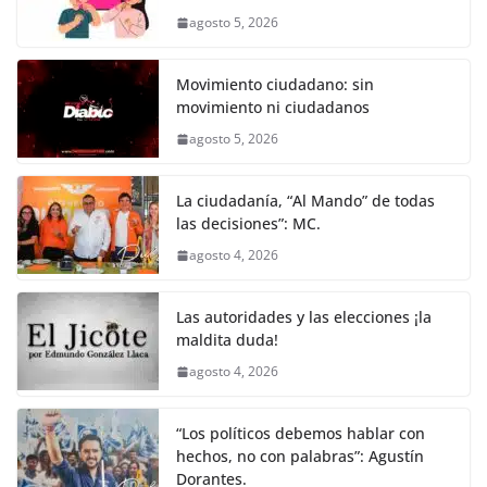
b
A
n
a
ar
agosto 5, 2026
o
p
g
m
tir
o
p
er
Movimiento ciudadano: sin
k
movimiento ni ciudadanos
agosto 5, 2026
La ciudadanía, “Al Mando” de todas
las decisiones”: MC.
agosto 4, 2026
Las autoridades y las elecciones ¡la
maldita duda!
agosto 4, 2026
“Los políticos debemos hablar con
hechos, no con palabras”: Agustín
Dorantes.