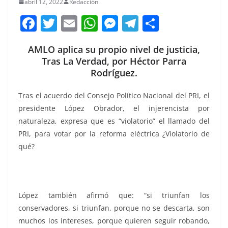
abril 12, 2022
Redacción
F
T
E
W
M
T
C
a
w
m
h
e
el
o
AMLO aplica su propio nivel de justicia,
c
itt
ai
at
ss
e
m
Tras La Verdad, por Héctor Parra
e
er
l
s
e
gr
p
Rodríguez.
b
A
n
a
ar
Tras el acuerdo del Consejo Político Nacional del PRI, el
o
p
g
m
tir
presidente López Obrador, el injerencista por
o
p
er
naturaleza, expresa que es “violatorio” el llamado del
k
PRI, para votar por la reforma eléctrica ¿Violatorio de
qué?
nivel de justicia, nivel de justicia, nivel de justicia,
nivel de justicia, nivel de justicia, nivel de justicia, nivel
de justicia, nivel de justicia, nivel de justicia
López también afirmó que: “si triunfan los
conservadores, si triunfan, porque no se descarta, son
muchos los intereses, porque quieren seguir robando,