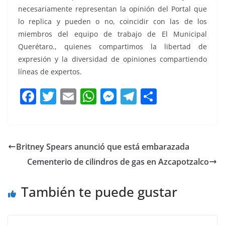
necesariamente representan la opinión del Portal que
lo replica y pueden o no, coincidir con las de los
miembros del equipo de trabajo de El Municipal
Querétaro., quienes compartimos la libertad de
expresión y la diversidad de opiniones compartiendo
líneas de expertos.
F
T
E
W
M
T
C
a
w
m
h
e
el
o
c
itt
ai
at
ss
e
m
e
er
l
s
e
gr
p
Britney Spears anunció que está embarazada
b
A
n
a
ar
Cementerio de cilindros de gas en Azcapotzalco
o
p
g
m
tir
o
p
er
También te puede gustar
k